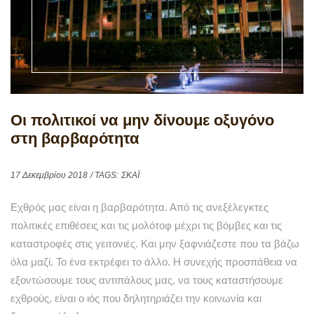
Οι πολιτικοί να μην δίνουμε οξυγόνο
στη βαρβαρότητα
17 Δεκεμβρίου 2018
/ TAGS:
ΣΚΑΪ
Εχθρός μας είναι η βαρβαρότητα. Από τις ανεξέλεγκτες
πολιτικές επιθέσεις και τις μολότοφ μέχρι τις βόμβες και τις
καταστροφές στις γειτονιές. Και μην ξαφνιάζεστε που τα βάζω
όλα μαζί. Το ένα εκτρέφει το άλλο. Η συνεχής προσπάθεια να
εξοντώσουμε τους αντιπάλους μας, να τους καταστήσουμε
εχθρούς, είναι ο ιός που δηλητηριάζει την κοινωνία και