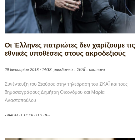
Οι Έλληνες πατριώτες δεν χαρίζουμε τις
εθνικές υποθέσεις στους ακροδεξιούς
29 Ιανουαρίου 2018
/ TAGS:
μακεδονικό
ΣΚΑΪ
σκοπιανό
Συνέντευξη του Σταύρου στην τηλεόραση του ΣΚΑΪ και τους
δημοσιογράφους Δημήτρη Οικονόμου και Μαρία
Αναστοπούλου
ΔΙΑΒΑΣΤΕ ΠΕΡΙΣΣΟΤΕΡΑ