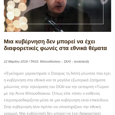
Μια κυβέρνηση δεν μπορεί να έχει
διαφορετικές φωνές στα εθνικά θέματα
22 Μαρτίου 2018
/ TAGS:
Μπουσδούκου
ΣΚΑΪ
συνέντευξη
«Έγκλημα» χαρακτήρισε ο Σταύρος τη διπλή γλώσσα που έχει
η κυβέρνηση στα εθνικά και τα μεγάλα εξωτερικά ζητήματα
μιλώντας στην τηλεόραση του ΣΚΑΙ και την εκπομπή «Τώρα»
με την Άννα Μπουσδούκου. Όπως είπε «όταν ο καθένας
ετεροπροσδιορίζεται μέσα σε μια κυβέρνηση είναι επικίνδυνο.
Στην κυβέρνηση όλοι πρέπει να υποστηρίζουν την εθνική
γραμμή. Μια κυβέρνηση δεν μπορεί να έχει διαφορετικές