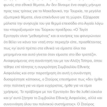
φωνές στα εθνικά θέματα. Αν δεν δίνουμε ένα σαφές μήνυμα
προς τους τρίτους για το Μακεδονικό, την Τουρκία, τα μεγάλα
εξωτερικά θέματα, είναι επικίνδυνο για τη χώρα». Εξέφρασε
μάλιστα την ανησυχία του για θερμό επεισόδιο στο Αιγαίο λόγω
του «παροξυσμού» του Τούρκου προέδρου. «Ο Ταγίπ
Ερντογάν είναι “μεθυσμένος” και οι κινήσεις του φανερώνουν
ότι θέλει να κάνει τον νταή στην περιοχή» είπε, προσθέτοντας
πως «γι΄αυτό πρέπει στα εθνικά να είμαστε όλοι πιο
μετρημένοι και αυτό γίνεται όταν είμαστε στο ίδιο τραπέζι».
Αναφερόμενος στη συνάντησή του με τον Αλέξη Τσίπρα, όπου
τέθηκε επί τάπητος η συγκρότηση Συμβουλίου Εθνικής
Ασφαλείας και στην παρατήρηση ότι αυτή η συνάντηση
δυσαρέστησε κάποιους, ο Σταύρος επεσήμανε πως «δεν ήρθα
στην πολιτική για να είμαι ευχάριστος, ήρθα για να είμαι
χρήσιμος. Το πρόβλημα με τον Ερντογάν δεν θα λυθεί εύκολα
και γι’ αυτό ζήτησα το Συμβούλιο Εθνικής Ασφαλείας, αλλά και
συνεννόηση όλου του πολιτικού συστήματος». Ο Σταύρος