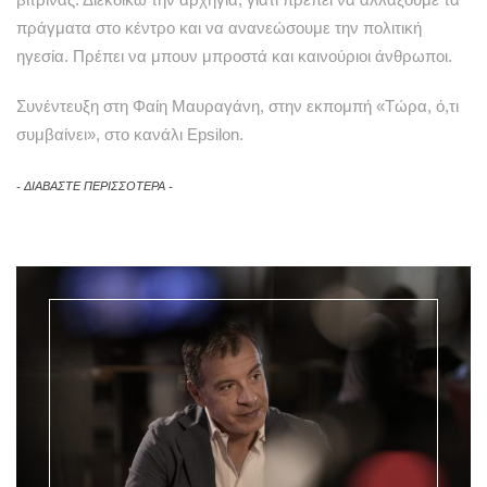
πράγματα στο κέντρο και να ανανεώσουμε την πολιτική
ηγεσία. Πρέπει να μπουν μπροστά και καινούριοι άνθρωποι.
Συνέντευξη στη Φαίη Μαυραγάνη, στην εκπομπή «Τώρα, ό,τι
συμβαίνει», στο κανάλι Εpsilon.
ΔΙΑΒΑΣΤΕ ΠΕΡΙΣΣΟΤΕΡΑ