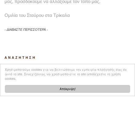
μας, προσδοκούμε να αλλάξουμε τον τόπο μας.
Ομιλία του Σταύρου στα Τρίκαλα
ΔΙΑΒΑΣΤΕ ΠΕΡΙΣΣΟΤΕΡΑ
ANAZHTHΣΗ
Χρησιμοποιούμε cookies για να βελτιώσουμε την εμπειρία πλοήγησής σας σε
αυτό το site. Συνεχίζοντας να χρησιμοποιείτε το site αποδέχεστε τη χρήση
cookies.
Απόκρυψη!
ΑΡΧΕΙΟ ΠΡΩΤΑΓΩΝΙΣΤΩΝ
ΕΠΙΚΟΙΝΩΝΙΑ