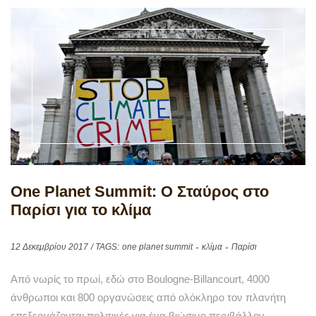
One Planet Summit: Ο Σταύρος στο
Παρίσι για το κλίμα
12 Δεκεμβρίου 2017
/ TAGS:
one planet summit
κλίμα
Παρίσι
Από νωρίς το πρωί, εδώ στο Boulogne-Billancourt, 4000
άνθρωποι και 800 οργανώσεις από ολόκληρο τον πλανήτη
επεξεργάζονται πολιτικές για ένα βιώσιμο περιβάλλον.