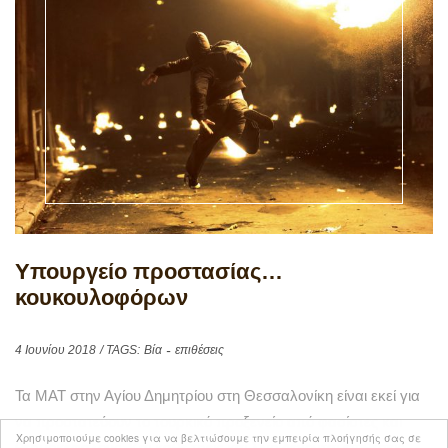
Υπουργείο προστασίας…
κουκουλοφόρων
4 Ιουνίου 2018
/ TAGS:
Βία
επιθέσεις
Τα ΜΑΤ στην Αγίου Δημητρίου στη Θεσσαλονίκη είναι εκεί για
να προστατεύουν το τουρκικό προξενείο από φασίστες και
Χρησιμοποιούμε cookies για να βελτιώσουμε την εμπειρία πλοήγησής σας σε
θερμοκέφαλους. Και κάθε τρεις και λίγο δέχονται επιθέσεις