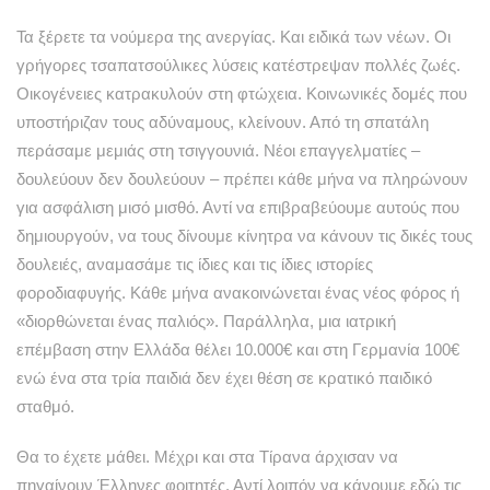
Τα ξέρετε τα νούμερα της ανεργίας. Και ειδικά των νέων. Οι
γρήγορες τσαπατσούλικες λύσεις κατέστρεψαν πολλές ζωές.
Οικογένειες κατρακυλούν στη φτώχεια. Κοινωνικές δομές που
υποστήριζαν τους αδύναμους, κλείνουν. Από τη σπατάλη
περάσαμε μεμιάς στη τσιγγουνιά. Νέοι επαγγελματίες –
δουλεύουν δεν δουλεύουν – πρέπει κάθε μήνα να πληρώνουν
για ασφάλιση μισό μισθό. Αντί να επιβραβεύουμε αυτούς που
δημιουργούν, να τους δίνουμε κίνητρα να κάνουν τις δικές τους
δουλειές, αναμασάμε τις ίδιες και τις ίδιες ιστορίες
φοροδιαφυγής. Κάθε μήνα ανακοινώνεται ένας νέος φόρος ή
«διορθώνεται ένας παλιός». Παράλληλα, μια ιατρική
επέμβαση στην Ελλάδα θέλει 10.000€ και στη Γερμανία 100€
ενώ ένα στα τρία παιδιά δεν έχει θέση σε κρατικό παιδικό
σταθμό.
Θα το έχετε μάθει. Μέχρι και στα Τίρανα άρχισαν να
πηγαίνουν Έλληνες φοιτητές. Αντί λοιπόν να κάνουμε εδώ τις