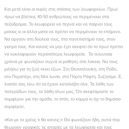
Και μετά είναι οι ουρές στις στάσεις των λεωφορείων. Πρωί
πρωί να βλέπεις 40-50 ανθρώπους να περιμένουν στα
πεζοδρόμια. Το λεωφορείο να περνά και να παίρνει τους
μισούς κι οι άλλοι μισοί να πρέπει να περιμένουν το επόμενο.
Να αργούν στη δουλειά τους, στο πανεπιστήμιό τους, στον
γιατρό τους. Και κανείς να μην έχει σκεφτεί ότι το πρωί πρέπει
να κυκλοφορούν περισσότερα λεωφορεία. Τα τελευταία
χρόνια με φωνάζουν συχνά οι μαθητές στα λύκεια. Να τους
μιλήσω για τη ζωή «εκεί έξω». Στη Θεσσαλονίκη, στη Ρόδο,
στο Περιστέρι, στη Νέα Ιωνία, στο Πόρτο Ράφτη. Συζητάμε. Ε,
λοιπόν σας λέω ότι τα έχουν καταλάβει όλα. Τα λάθη των
πατεράδων τους, τα λάθη όλων μας. Ότι σκεφτόμαστε το
συμφέρον για την ομάδα, το σπίτι, το κόμμα κι όχι το δημόσιο
συμφέρον.
«Και με το χρέος τι θα κάνεις;» Θα φωνάζουν ήδη, αυτοί που
θεωρούν γραφικές τις ιστορίες με τα λεωφορεία και τους