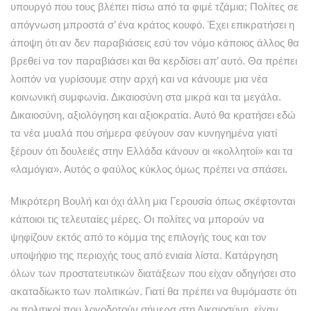
υπουργό που τους βλέπει πίσω από τα φιμέ τζάμια; Πολίτες σε
απόγνωση μπροστά σ’ ένα κράτος κουφό. Έχει επικρατήσει η
άποψη ότι αν δεν παραβιάσεις εσύ τον νόμο κάποιος άλλος θα
βρεθεί να τον παραβιάσει και θα κερδίσει απ’ αυτό. Θα πρέπει
λοιπόν να γυρίσουμε στην αρχή και να κάνουμε μια νέα
κοινωνική συμφωνία. Δικαιοσύνη στα μικρά και τα μεγάλα.
Δικαιοσύνη, αξιολόγηση και αξιοκρατία. Αυτό θα κρατήσει εδώ
τα νέα μυαλά που σήμερα φεύγουν σαν κυνηγημένα γιατί
ξέρουν ότι δουλειές στην Ελλάδα κάνουν οι «κολλητοί» και τα
«λαμόγια». Αυτός ο φαύλος κύκλος όμως πρέπει να σπάσει.
Μικρότερη Βουλή και όχι άλλη μια Γερουσία όπως σκέφτονται
κάποιοι τις τελευταίες μέρες. Οι πολίτες να μπορούν να
ψηφίζουν εκτός από το κόμμα της επιλογής τους και τον
υποψήφιο της περιοχής τους από ενιαία λίστα. Κατάργηση
όλων των προστατευτικών διατάξεων που είχαν οδηγήσει στο
ακαταδίωκτο των πολιτικών. Γιατί θα πρέπει να θυμόμαστε ότι
οι πολιτικοί που λογοδοτούν σήμερα στη Δικαιοσύνη, είχαν