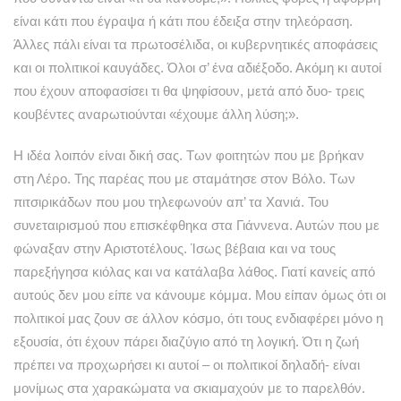
είναι κάτι που έγραψα ή κάτι που έδειξα στην τηλεόραση.
Άλλες πάλι είναι τα πρωτοσέλιδα, οι κυβερνητικές αποφάσεις
και οι πολιτικοί καυγάδες. Όλοι σ’ ένα αδιέξοδο. Ακόμη κι αυτοί
που έχουν αποφασίσει τι θα ψηφίσουν, μετά από δυο- τρεις
κουβέντες αναρωτιούνται «έχουμε άλλη λύση;».
Η ιδέα λοιπόν είναι δική σας. Των φοιτητών που με βρήκαν
στη Λέρο. Της παρέας που με σταμάτησε στον Βόλο. Των
πιτσιρικάδων που μου τηλεφωνούν απ’ τα Χανιά. Του
συνεταιρισμού που επισκέφθηκα στα Γιάννενα. Αυτών που με
φώναξαν στην Αριστοτέλους. Ίσως βέβαια και να τους
παρεξήγησα κιόλας και να κατάλαβα λάθος. Γιατί κανείς από
αυτούς δεν μου είπε να κάνουμε κόμμα. Μου είπαν όμως ότι οι
πολιτικοί μας ζουν σε άλλον κόσμο, ότι τους ενδιαφέρει μόνο η
εξουσία, ότι έχουν πάρει διαζύγιο από τη λογική. Ότι η ζωή
πρέπει να προχωρήσει κι αυτοί – οι πολιτικοί δηλαδή- είναι
μονίμως στα χαρακώματα να σκιαμαχούν με το παρελθόν.