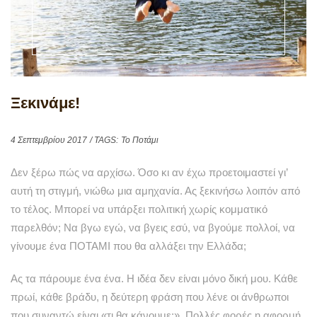
Ξεκινάμε!
4 Σεπτεμβρίου 2017
/ TAGS:
Το Ποτάμι
Δεν ξέρω πώς να αρχίσω. Όσο κι αν έχω προετοιμαστεί γι’
αυτή τη στιγμή, νιώθω μια αμηχανία. Ας ξεκινήσω λοιπόν από
το τέλος. Μπορεί να υπάρξει πολιτική χωρίς κομματικό
παρελθόν; Να βγω εγώ, να βγεις εσύ, να βγούμε πολλοί, να
γίνουμε ένα ΠΟΤΑΜΙ που θα αλλάξει την Ελλάδα;
Ας τα πάρουμε ένα ένα. Η ιδέα δεν είναι μόνο δική μου. Κάθε
πρωί, κάθε βράδυ, η δεύτερη φράση που λένε οι άνθρωποι
που συναντώ είναι «τι θα κάνουμε;». Πολλές φορές η αφορμή