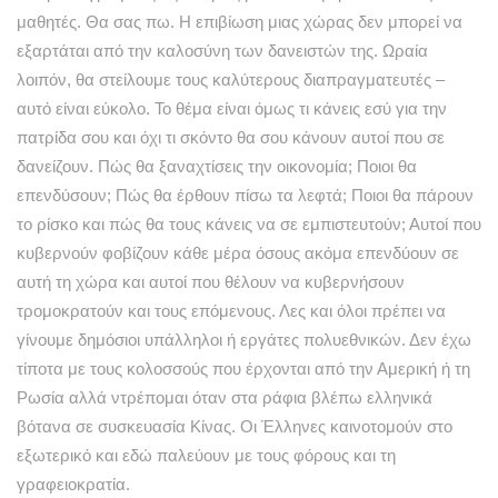
μαθητές. Θα σας πω. Η επιβίωση μιας χώρας δεν μπορεί να
εξαρτάται από την καλοσύνη των δανειστών της. Ωραία
λοιπόν, θα στείλουμε τους καλύτερους διαπραγματευτές –
αυτό είναι εύκολο. Το θέμα είναι όμως τι κάνεις εσύ για την
πατρίδα σου και όχι τι σκόντο θα σου κάνουν αυτοί που σε
δανείζουν. Πώς θα ξαναχτίσεις την οικονομία; Ποιοι θα
επενδύσουν; Πώς θα έρθουν πίσω τα λεφτά; Ποιοι θα πάρουν
το ρίσκο και πώς θα τους κάνεις να σε εμπιστευτούν; Αυτοί που
κυβερνούν φοβίζουν κάθε μέρα όσους ακόμα επενδύουν σε
αυτή τη χώρα και αυτοί που θέλουν να κυβερνήσουν
τρομοκρατούν και τους επόμενους. Λες και όλοι πρέπει να
γίνουμε δημόσιοι υπάλληλοι ή εργάτες πολυεθνικών. Δεν έχω
τίποτα με τους κολοσσούς που έρχονται από την Αμερική ή τη
Ρωσία αλλά ντρέπομαι όταν στα ράφια βλέπω ελληνικά
βότανα σε συσκευασία Κίνας. Οι Έλληνες καινοτομούν στο
εξωτερικό και εδώ παλεύουν με τους φόρους και τη
γραφειοκρατία.