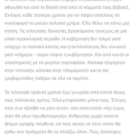
αθωωθεί και από τη Βουλή (και από τα κόμματά τους βέβαια).
Εκλογές κάθε τέσσερα χρόνια για να πάψει επιτέλους να
κυκλοφορεί το μαύρο πολιτικό χρήμα. Εδώ θέλω να κάνω μια
στάση. Τις τελευταίες δεκαετίες βρισκόμαστε συνεχώς σε μια
εσαεί προεκλογική περίοδο. Η κυβέρνηση δεν τολμά γιατί
υπάρχει το πολιτικό κόστος και η αντιπολίτευση δεν συναινεί
γιατί «σήμερα – αύριο πέφτει η κυβέρνηση». Και από κοντά οι
υποστηρικτές με τα μεγάλα πορτοφόλια. Κάποιοι τζογάρουν
στην «πτώση», κάποιοι στην «παραμονή» και οι πιο
χουβαρντάδες παίζουν σε όλα τα ταμπλό.
Τα τελευταία τριάντα χρόνια έχω γνωρίσει από κοντά όλους
τους πολιτικούς ηγέτες. Όλοι μπορούσαν μόνοι τους. Έλεγες
στον ένα «βοήθα να γίνει αυτό», σου απαντούσε «όχι τώρα,
όταν θα γίνω πρωθυπουργός». Άνθρωποι χωρίς κανένα
δείγμα γραφής πουθενά, να τους ακούς να λένε «όταν θα
έρθω στα πράγματα θα τα αλλάξω όλα». Πώς; Δούλεψες;