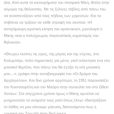
όλα. Από αυτά τα κατουρήματα του πιτσιρικά Μίκη, δίπλα στην
αλμύρα της θάλασσας. Με τις ξύλινες τάβλες από πάνω του,
να αναστενάζουν από τους πήδους των χορευτών. Και τα
στιβάνια να τρίζουν σε κάθε στροφή του σκοπού. «Η
ασπρόμαυρη ιερατική κίνηση του αρσενικού», μονολογεί ο
Μίκης «και ο πολύχρωμος παγανιστικός κυματισμός του
θηλυκού».
«Θεωρώ εκείνες τις ώρες, της μέρας και της νύχτας, στο
Κολυμπάρι, πολύ σημαντικές για μένα, γιατί απέκτησα ένα νέο
μουσικό θεμέλιο, που πάνω του θα έχτιζα τη νέα μουσική
μου…», γράφει στην αυτοβιογραφία του «Οι δρόμοι του
Αρχάγγελου». Και δυο χρόνια αργότερα, το 1951 παρουσιάζει
τον Κουτσουρέλη και τον Μαύρο στην συναυλία του στο Ωδείο
Χανίων. Στα σύγχρονα χρόνια όμως ο Μίκης αρνείται να
μνημονεύσει τα ονόματα τους γιατί όπως έλεγε «διαπράξανε
το λάθος να μου κάνουμε μήνυση, διατεινόμενοι πως η
μουσική του Ζορμπά ήταν δική τους».