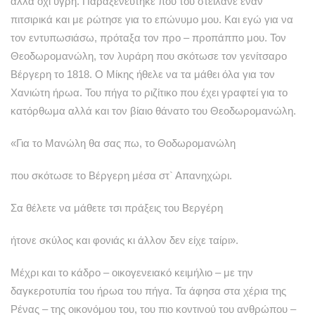
αλλά όχι υγρή. Παραξενεύτηκε που του στείλανε έναν
πιτσιρικά και με ρώτησε για το επώνυμο μου. Και εγώ για να
τον εντυπωσιάσω, πρόταξα τον προ – προπάππο μου. Τον
Θεοδωρομανώλη, τον λυράρη που σκότωσε τον γενίτσαρο
Βέργερη το 1818. Ο Μίκης ήθελε να τα μάθει όλα για τον
Χανιώτη ήρωα. Του πήγα το ριζίτικο που έχει γραφτεί για το
κατόρθωμα αλλά και τον βίαιο θάνατο του Θεοδωρομανώλη.
«Για το Μανώλη θα σας πω, το Θοδωρομανώλη
που σκότωσε το Βέργερη μέσα στ` Απανηχώρι.
Σα θέλετε να μάθετε τσι πράξεις του Βεργέρη
ήτονε σκύλος και φονιάς κι άλλον δεν είχε ταίρι».
Μέχρι και το κάδρο – οικογενειακό κειμήλιο – με την
δαγκεροτυπία του ήρωα του πήγα. Τα άφησα στα χέρια της
Ρένας – της οικονόμου του, του πιο κοντινού του ανθρώπου –