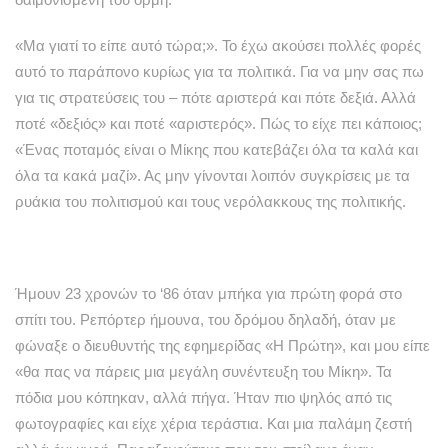
«Μα γιατί το είπε αυτό τώρα;». Το έχω ακούσει πολλές φορές
αυτό το παράπονο κυρίως για τα πολιτικά. Για να μην σας πω
για τις στρατεύσεις του – πότε αριστερά και πότε δεξιά. Αλλά
ποτέ «δεξιός» και ποτέ «αριστερός». Πώς το είχε πει κάποιος;
«Ένας ποταμός είναι ο Μίκης που κατεβάζει όλα τα καλά και
όλα τα κακά μαζί». Ας μην γίνονται λοιπόν συγκρίσεις με τα
ρυάκια του πολιτισμού και τους νερόλακκους της πολιτικής.
Ήμουν 23 χρονών το ‘86 όταν μπήκα για πρώτη φορά στο
σπίτι του. Ρεπόρτερ ήμουνα, του δρόμου δηλαδή, όταν με
φώναξε ο διευθυντής της εφημερίδας «Η Πρώτη», και μου είπε
«θα πας να πάρεις μια μεγάλη συνέντευξη του Μίκη». Τα
πόδια μου κόπηκαν, αλλά πήγα. Ήταν πιο ψηλός από τις
φωτογραφίες και είχε χέρια τεράστια. Και μια παλάμη ζεστή