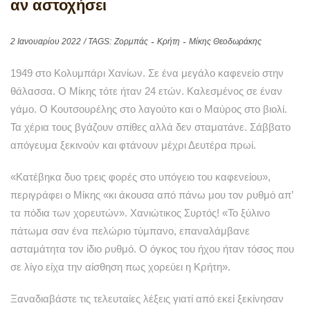
αν αστοχήσει
2 Ιανουαρίου 2022
/ TAGS:
Ζορμπάς
Κρήτη
Μίκης Θεοδωράκης
1949 στο Κολυμπάρι Χανίων. Σε ένα μεγάλο καφενείο στην
θάλασσα. Ο Μίκης τότε ήταν 24 ετών. Καλεσμένος σε έναν
γάμο. Ο Κουτσουρέλης στο λαγούτο και ο Μαύρος στο βιολί.
Τα χέρια τους βγάζουν σπίθες αλλά δεν σταματάνε. Σάββατο
απόγευμα ξεκινούν και φτάνουν μέχρι Δευτέρα πρωί.
«Κατέβηκα δυο τρεις φορές στο υπόγειο του καφενείου»,
περιγράφει ο Μίκης «κι άκουσα από πάνω μου τον ρυθμό απ’
τα πόδια των χορευτών». Χανιώτικος Συρτός! «Το ξύλινο
πάτωμα σαν ένα πελώριο τύμπανο, επαναλάμβανε
ασταμάτητα τον ίδιο ρυθμό. Ο όγκος του ήχου ήταν τόσος που
σε λίγο είχα την αίσθηση πως χορεύει η Κρήτη».
Ξαναδιαβάστε τις τελευταίες λέξεις γιατί από εκεί ξεκίνησαν