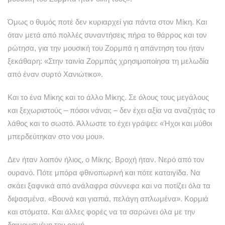
Όμως ο θυμός ποτέ δεν κυριαρχεί για πάντα στον Μίκη. Και
όταν μετά από πολλές συναντήσεις πήρα το θάρρος και τον
ρώτησα, για την μουσική του Ζορμπά η απάντηση του ήταν
ξεκάθαρη: «Στην ταινία Ζορμπάς χρησιμοποίησα τη μελωδία
από έναν συρτό Χανιώτικο».
Και το ένα Μίκης και το άλλο Μίκης. Σε όλους τους μεγάλους
και ξεχωριστούς – πόσοι νάναι; – δεν έχει αξία να αναζητάς το
λάθος και το σωστό. Άλλωστε το έχει γράψει: «Ήχοι και μύθοι
μπερδεύτηκαν στο νου μου».
Δεν ήταν λοιπόν ήλιος, ο Μίκης. Βροχή ήταν. Νερό από τον
ουρανό. Πότε μπόρα φθινοπωρινή και πότε καταιγίδα. Να
σκάει ξαφνικά από ανάλαφρα σύννεφα και να ποτίζει όλα τα
διψασμένα. «Βουνά και γιαπιά, πελάγη απλωμένα». Κορμιά
και στόματα. Και άλλες φορές να τα σαρώνει όλα με την
δαιμονισμένη του ορμή.