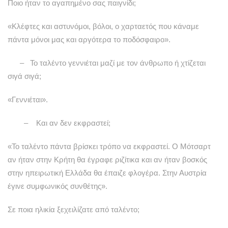
Ποιο ήταν το αγαπημένο σας παιγνίδι;
«Κλέφτες και αστυνόμοι, βόλοι, ο χαρταετός που κάναμε
πάντα μόνοι μας και αργότερα το ποδόσφαιρο».
– Το ταλέντο γεννιέται μαζί με τον άνθρωπο ή χτίζεται
σιγά σιγά;
«Γεννιέται».
– Και αν δεν εκφραστεί;
«Το ταλέντο πάντα βρίσκει τρόπο να εκφραστεί. Ο Μότσαρτ
αν ήταν στην Κρήτη θα έγραφε ριζίτικα και αν ήταν βοσκός
στην ηπειρωτική Ελλάδα θα έπαιζε φλογέρα. Στην Αυστρία
έγινε συμφωνικός συνθέτης».
Σε ποια ηλικία ξεχειλίζατε από ταλέντο;