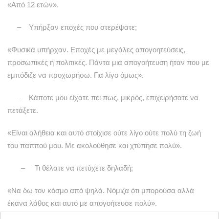
«Από 12 ετών».
– Υπήρξαν εποχές που στερέψατε;
«Φυσικά υπήρχαν. Εποχές με μεγάλες απογοητεύσεις,
προσωπικές ή πολιτικές. Πάντα μια απογοήτευση ήταν που με
εμπόδιζε να προχωρήσω. Για λίγο όμως».
– Κάποτε μου είχατε πει πως, μικρός, επιχειρήσατε να
πετάξετε.
«Είναι αλήθεια και αυτό στοίχισε ούτε λίγο ούτε πολύ τη ζωή
του παππού μου. Με ακολούθησε και χτύπησε πολύ».
– Τι θέλατε να πετύχετε δηλαδή;
«Να δω τον κόσμο από ψηλά. Νόμιζα ότι μπορούσα αλλά
έκανα λάθος και αυτό με απογοήτευσε πολύ».