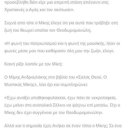
προσεβλήθη διότι είχε μια απρεπή στάση απέναντι στις
Χριστιανές ο Αγάς και τον σκότωσε».
Συχνά από τότε ο Μίκης έλεγε ότι για αυτά που τράβηξε στη
ζωή του θεωρεί υπαίτιο τον Θεοδωρομανώλη.
«Η φωνή του πατριωτισμού και η φωνή της μουσικής, ήταν οι
φωνές μέσα μου που καθόρισαν όλη μου την ζωή», έλεγε.
Κοινή ρίζα λοιπόν με τον Μίκη;
Ο Μίμης Ανδρουλάκης στο βιβλίο του «Σαλός Θεού. Ο
Μυστικός Μίκης», λέει όχι και συμπληρώνει:
«Έχω ανοίξει υποθηκοφυλάκεια, έχω πάει σε νεκροταφεία,
έχω μείνει στο ανατολικό Σέλινο να ψάχνω επί ματαίω. Όχι ο
Μίκης δεν έχει συγγένεια με τον Θεοδωρομανώλη».
Αλλά και τι σημασία έχει; Ανήκει σε έναν τόπο ο Μίκης; Σε ένα