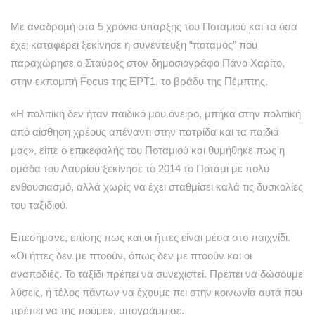
Με αναδρομή στα 5 χρόνια ύπαρξης του Ποταμιού και τα όσα
έχει καταφέρει ξεκίνησε η συνέντευξη “ποταμός” που
παραχώρησε ο Σταύρος στον δημοσιογράφο Πάνο Χαρίτο,
στην εκπομπή Focus της ΕΡΤ1, το βράδυ της Πέμπτης.
«Η πολιτική δεν ήταν παιδικό μου όνειρο, μπήκα στην πολιτική
από αίσθηση χρέους απέναντι στην πατρίδα και τα παιδιά
μας», είπε ο επικεφαλής του Ποταμιού και θυμήθηκε πως η
ομάδα του Λαυρίου ξεκίνησε το 2014 το Ποτάμι με πολύ
ενθουσιασμό, αλλά χωρίς να έχει σταθμίσει καλά τις δυσκολίες
του ταξιδιού.
Επεσήμανε, επίσης πως και οι ήττες είναι μέσα στο παιχνίδι.
«Οι ήττες δεν με πτοούν, όπως δεν με πτοούν και οι
αναποδιές. Το ταξίδι πρέπει να συνεχιστεί. Πρέπει να δώσουμε
λύσεις, ή τέλος πάντων να έχουμε πει στην κοινωνία αυτά που
πρέπει να της πούμε», υπογράμμισε.