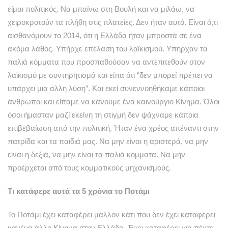
είμαι πολιτικός. Να μπαίνω στη Βουλή και να μιλάω, να
χειροκροτούν τα πλήθη στις πλατείες. Δεν ήταν αυτό. Είναι ό,τι
αισθανόμουν το 2014, ότι η Ελλάδα ήταν μπροστά σε ένα
ακόμα λάθος. Υπήρχε επέλαση του λαϊκισμού. Υπήρχαν τα
παλιά κόμματα που προσπαθούσαν να αντεπιτεθούν στον
λαϊκισμό με συντηρητισμό και είπα ότι “δεν μπορεί πρέπει να
υπάρχει μια άλλη λύση”. Και εκεί συνεννοηθήκαμε κάποιοι
άνθρωποι και είπαμε να κάνουμε ένα καινούργιο Κίνημα. Όλοι
όσοι ήμασταν μαζί εκείνη τη στιγμή δεν ψάχναμε κάποια
επιβεβαίωση από την πολιτική. Ήταν ένα χρέος απέναντι στην
πατρίδα και τα παιδιά μας. Να μην είναι η αριστερά, να μην
είναι η δεξιά, να μην είναι τα παλιά κόμματα. Να μην
προέρχεται από τους κομματικούς μηχανισμούς.
Tι κατάφερε αυτά τα 5 χρόνια το Ποτάμι
Το Ποτάμι έχει καταφέρει μάλλον κάτι που δεν έχει καταφέρει
κανένα άλλο Κίνημα στην Ελλάδα. Έχει καταφέρει για πέντε