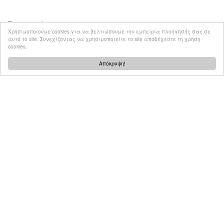
Επιστροφή
Χρησιμοποιούμε cookies για να βελτιώσουμε την εμπειρία πλοήγησής σας σε
αυτό το site. Συνεχίζοντας να χρησιμοποιείτε το site αποδέχεστε τη χρήση
cookies.
SHARE
Απόκρυψη!
ANAZHTHΣΗ
ΑΡΧΕΙΟ ΠΡΩΤΑΓΩΝΙΣΤΩΝ
ΕΠΙΚΟΙΝΩΝΙΑ
Created by Tool