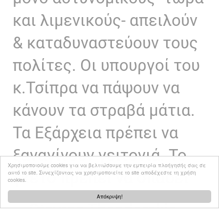
και λιμενικούς- απειλούν
& καταδυναστεύουν τους
πολίτες. Οι υπουργοί του
κ.Τσίπρα να πάψουν να
κάνουν τα στραβά μάτια.
Τα Εξάρχεια πρέπει να
ξαναγίνουν γειτονιά. Το
Χρησιμοποιούμε cookies για να βελτιώσουμε την εμπειρία πλοήγησής σας σε
γκέτο πρέπει να σπάσει
αυτό το site. Συνεχίζοντας να χρησιμοποιείτε το site αποδέχεστε τη χρήση
cookies.
Απόκρυψη!
— Stavros Theodorakis