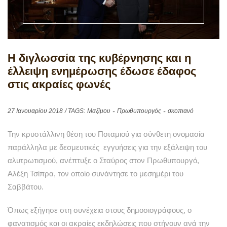
Η διγλωσσία της κυβέρνησης και η
έλλειψη ενημέρωσης έδωσε έδαφος
στις ακραίες φωνές
27 Ιανουαρίου 2018
/ TAGS:
Μαξίμου
Πρωθυπουργός
σκοπιανό
Την κρυστάλλινη θέση του Ποταμιού για σύνθετη ονομασία
παράλληλα με δεσμευτικές εγγυήσεις για την εξάλειψη του
αλυτρωτισμού, ανέπτυξε ο Σταύρος στον Πρωθυπουργό,
Αλέξη Τσίπρα, τον οποίο συνάντησε το μεσημέρι του
Σαββάτου.
Όπως εξήγησε στη συνέχεια στους δημοσιογράφους, ο
φανατισμός και οι ακραίες εκδηλώσεις που στήνουν ανά την