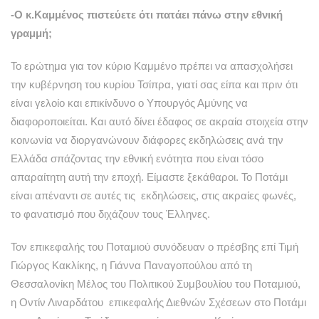
-Ο κ.Καμμένος πιστεύετε ότι πατάει πάνω στην εθνική
γραμμή;
Το ερώτημα για τον κύριο Καμμένο πρέπει να απασχολήσει
την κυβέρνηση του κυρίου Τσίπρα, γιατί σας είπα και πριν ότι
είναι γελοίο και επικίνδυνο ο Υπουργός Αμύνης να
διαφοροποιείται. Και αυτό δίνει έδαφος σε ακραία στοιχεία στην
κοινωνία να διοργανώνουν διάφορες εκδηλώσεις ανά την
Ελλάδα σπάζοντας την εθνική ενότητα που είναι τόσο
απαραίτητη αυτή την εποχή. Είμαστε ξεκάθαροι. Το Ποτάμι
είναι απέναντι σε αυτές τις εκδηλώσεις, στις ακραίες φωνές,
το φανατισμό που διχάζουν τους Έλληνες.
Τον επικεφαλής του Ποταμιού συνόδευαν ο πρέσβης επί Τιμή
Γιώργος Κακλίκης, η Γιάννα Παναγοπούλου από τη
Θεσσαλονίκη Μέλος του Πολιτικού Συμβουλίου του Ποταμιού,
η Οντίν Λιναρδάτου επικεφαλής Διεθνών Σχέσεων στο Ποτάμι