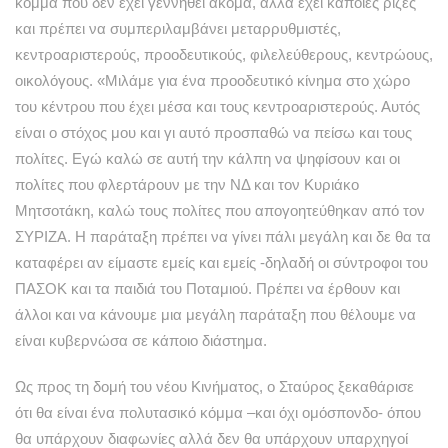
κόμμα που δεν έχει γεννηθεί ακόμα, αλλά έχει κάποιες ρίζες
και πρέπει να συμπεριλαμβάνει μεταρρυθμιστές,
κεντροαριστερούς, προοδευτικούς, φιλελεύθερους, κεντρώους,
οικολόγους. «Μιλάμε για ένα προοδευτικό κίνημα στο χώρο
του κέντρου που έχει μέσα και τους κεντροαριστερούς. Αυτός
είναι ο στόχος μου και γι αυτό προσπαθώ να πείσω και τους
πολίτες. Εγώ καλώ σε αυτή την κάλπη να ψηφίσουν και οι
πολίτες που φλερτάρουν με την ΝΔ και τον Κυριάκο
Μητσοτάκη, καλώ τους πολίτες που απογοητεύθηκαν από τον
ΣΥΡΙΖΑ. Η παράταξη πρέπει να γίνει πάλι μεγάλη και δε θα τα
καταφέρει αν είμαστε εμείς και εμείς -δηλαδή οι σύντροφοι του
ΠΑΣΟΚ και τα παιδιά του Ποταμιού. Πρέπει να έρθουν και
άλλοι και να κάνουμε μια μεγάλη παράταξη που θέλουμε να
είναι κυβερνώσα σε κάποιο διάστημα.
Ως προς τη δομή του νέου Κινήματος, ο Σταύρος ξεκαθάρισε
ότι θα είναι ένα πολυτασικό κόμμα –και όχι ομόσπονδο- όπου
θα υπάρχουν διαφωνίες αλλά δεν θα υπάρχουν υπαρχηγοί