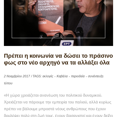
Πρέπει η κοινωνία να δώσει το πράσινο
φως στο νέο αρχηγό να τα αλλάξει όλα
2 Νοεμβρίου 2017
/ TAGS:
εκλογές
Καβάλα
περιοδεία
συνέντευξη
τύπου
«Η χώρα χρειάζεται ανανέωση του πολιτικού δυναμικού.
Χρειάζεται να πάρουμε την εμπειρία του παλιού, αλλά κυρίως
πρέπει να βάλουμε μπροστά νέους ανθρώπους που έχουν
δουλέψει πολύ στη ζωή τους, έχουν βασανιστεί και έχουν δείξει