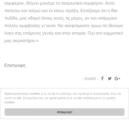
συμφέρον, δείχνει μονάχα το πατριωτικό συμφέρον. Αυτό
πιστεύω και τολμώ και το κάνω πράξη. Ελπίζουμε ότι η ίδια
πυξίδα, μας οδηγεί όλους αυτές τις μέρες, αν και υπάρχουν
πολλές αμφιβολίες γι’ αυτό. Να σκεφτόμαστε όμως ότι δίνουμε
λόγο στις επόμενες γενιές και στην ιστορία. Όχι στο κομματικό
μας ακροατήριο.»
Επιστροφή
SHARE
Χρησιμοποιούμε cookies για να βελτιώσουμε την εμπειρία πλοήγησής σας σε
ANAZHTHΣΗ
αυτό το site. Συνεχίζοντας να χρησιμοποιείτε το site αποδέχεστε τη χρήση
cookies.
Απόκρυψη!