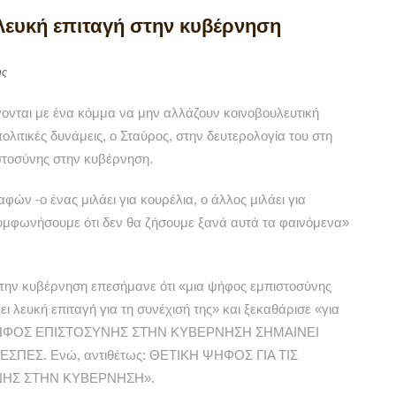
λευκή επιταγή στην κυβέρνηση
ης
έγονται με ένα κόμμα να μην αλλάζουν κοινοβουλευτική
πολιτικές δυνάμεις, ο Σταύρος, στην δευτερολογία του στη
στοσύνης στην κυβέρνηση.
φών -ο ένας μιλάει για κουρέλια, ο άλλος μιλάει για
συμφωνήσουμε ότι δεν θα ζήσουμε ξανά αυτά τα φαινόμενα»
την κυβέρνηση επεσήμανε ότι «μια ψήφος εμπιστοσύνης
ι λευκή επιταγή για τη συνέχισή της» και ξεκαθάρισε «για
τι «ΨΗΦΟΣ ΕΠΙΣΤΟΣΥΝΗΣ ΣΤΗΝ ΚΥΒΕΡΝΗΣΗ ΣΗΜΑΙΝΕΙ
ΠΕΣ. Ενώ, αντιθέτως: ΘΕΤΙΚΗ ΨΗΦΟΣ ΓΙΑ ΤΙΣ
ΝΗΣ ΣΤΗΝ ΚΥΒΕΡΝΗΣΗ».