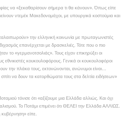
ηφίας να «ξεκαθαρίσουν σήμερα τι θα κάνουν». Όπως είπε
είνουν ντεμέκ Μακεδονομάχοι, με υπουργικά κοστούμια και
ταλαιπωρούν» την ελληνική κοινωνία με πρωταγωνιστές
ιχασμός επανέρχεται με δρασκελιές. Τότε που ο πιο
ταν το «γερμανοτσολιάς». Τους είχαν επικηρύξει οι
ς εθνικιστές κουκουλοφόρους. Γενικά οι κουκουλοφόροι
νουν την πλάκα τους, εκτονώνονται, ανώνυμοι είναι…
 σπίτι να δουν τα κατορθώματα τους στα δελτία ειδήσεων»
οταμιού τόνισε ότι «αξίζουμε μια Ελλάδα αλλιώς. Και όχι
αλισμού. Το Ποτάμι επιμένει ότι ΘΕΛΕΙ την Ελλάδα ΑΛΛΙΩΣ.
η κυβέρνηση» είπε.