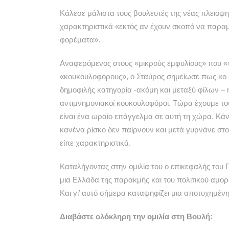
Κάλεσε μάλιστα τους βουλευτές της νέας πλειοψ
χαρακτηριστικά «εκτός αν έχουν σκοπό να παραμ
φορέματα».
Αναφερόμενος στους «μικρούς εμφυλίους» που «
«κουκουλοφόρους», ο Σταύρος σημείωσε πως «ο δ
δημοφιλής κατηγορία -ακόμη και μεταξύ φίλων – ή
αντιμνημονιακοί κουκουλοφόροι. Τώρα έχουμε του
είναι ένα ωραίο επάγγελμα σε αυτή τη χώρα. Κά
κανένα ρίσκο δεν παίρνουν και μετά γυρνάνε στο
είπε χαρακτηριστικά.
Καταλήγοντας στην ομιλία του ο επικεφαλής του Π
μια Ελλάδα της παρακμής και του πολιτικού αμορ
Και γι’ αυτό σήμερα καταψηφίζει μια αποτυχημέν
Διαβάστε ολόκληρη την ομιλία στη Βουλή: