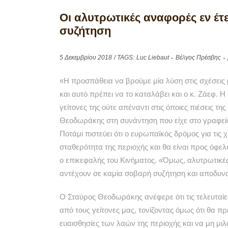
Οι αλυτρωτικές αναφορές εν έτ
συζήτηση
5 Δεκεμβρίου 2018
/ TAGS:
Luc Liebaut
Βέλγος Πρέσβης
«Η προσπάθεια να βρούμε μία λύση στις σχέσεις μ
και αυτό πρέπει να το καταλάβει και ο κ. Ζάεφ. 
γείτονες της ούτε απέναντι στις όποιες πιέσεις τ
Θεοδωράκης στη συνάντηση που είχε στο γραφείο
Ποτάμι πιστεύει ότι ο ευρωπαϊκός δρόμος για τις
σταθερότητα της περιοχής και θα είναι προς όφ
ο επικεφαλής του Κινήματος. «Όμως, αλυτρωτικές
αντέχουν σε καμία σοβαρή συζήτηση και αποδυνα
Ο Σταύρος Θεοδωράκης ανέφερε ότι τις τελευταίες
από τους γείτονες μας, τονίζοντας όμως ότι θα π
ευαισθησίες των λαών της περιοχής και να μη μιλ