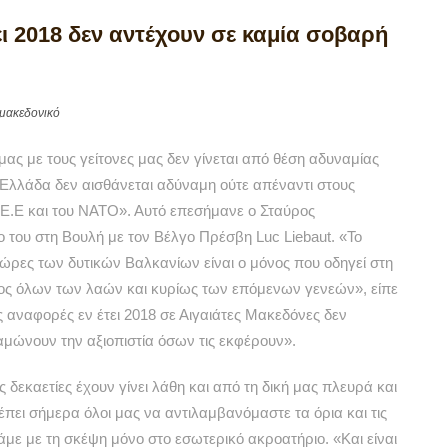
ει 2018 δεν αντέχουν σε καμία σοβαρή
μακεδονικό
ας με τους γείτονες μας δεν γίνεται από θέση αδυναμίας
Η Ελλάδα δεν αισθάνεται αδύναμη ούτε απέναντι στους
ης Ε.Ε και του ΝΑΤΟ». Αυτό επεσήμανε ο Σταύρος
 του στη Βουλή με τον Βέλγο Πρέσβη Luc Liebaut. «Το
 χώρες των δυτικών Βαλκανίων είναι ο μόνος που οδηγεί στη
ελος όλων των λαών και κυρίως των επόμενων γενεών», είπε
 αναφορές εν έτει 2018 σε Αιγαιάτες Μακεδόνες δεν
μώνουν την αξιοπιστία όσων τις εκφέρουν».
 δεκαετίες έχουν γίνει λάθη και από τη δική μας πλευρά και
ρέπει σήμερα όλοι μας να αντιλαμβανόμαστε τα όρια και τις
άμε με τη σκέψη μόνο στο εσωτερικό ακροατήριο. «Και είναι