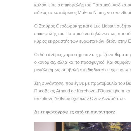
καλό», είπε ο επικεφαλής του Ποταμιού, «ειδικά σ
ειδικός απεσταλμένος Μάθιου Νίμιτς, να υπενθυμί
Ο Σταύρος Θεοδωράκης και ο Luc Liebaut συζήτησα
επικεφαλής του Ποταμιού να δηλώνει πως προσδοκ
κύριος εκφραστής των ευρωπαϊκών ιδεών στην 
Οι δύο άνδρες χαρακτήρισαν ως μείζονα θέματα γ
οικονομίας, αλλά και το προσφυγικό. Και συμφώνη
μεγάλη όμως συμβολή στη διαδικασία της ευρωπ
Στη συνάντηση, που έγινε με πρωτοβουλία του Β
Πρεσβείας Arnaud de Kerchove d’Ousselghem και 
υπεύθυνη διεθνών σχέσεων Οντίν Λιναρδάτου.
Δείτε φωτογραφίες από τη συνάντηση: