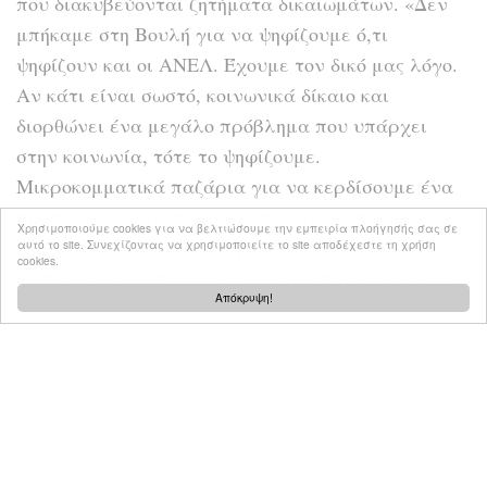
που διακυβεύονται ζητήματα δικαιωμάτων. «Δεν
μπήκαμε στη Βουλή για να ψηφίζουμε ό,τι
ψηφίζουν και οι ΑΝΕΛ. Έχουμε τον δικό μας λόγο.
Αν κάτι είναι σωστό, κοινωνικά δίκαιο και
διορθώνει ένα μεγάλο πρόβλημα που υπάρχει
στην κοινωνία, τότε το ψηφίζουμε.
Μικροκομματικά παζάρια για να κερδίσουμε ένα
πρωτοσέλιδο, γιατί περί αυτού πρόκειται, δεν
Χρησιμοποιούμε cookies για να βελτιώσουμε την εμπειρία πλοήγησής σας σε
κάνουμε. Εμείς, λοιπόν, για ένα πρωτοσέλιδο δεν
αυτό το site. Συνεχίζοντας να χρησιμοποιείτε το site αποδέχεστε τη χρήση
cookies.
θα πουλήσουμε την ψυχή μας. Η κυβέρνηση δεν θα
Απόκρυψη!
πέσει από το νομοσχέδιο για την ταυτότητα
φύλου. Διαφωνώ με τη γραμμή Νέας Δημοκρατίας
και του ΠΑΣΟΚ. Είμαστε απόλυτοι ως προς τις
ευθύνες αυτής της κυβέρνησης, αλλά δεν
παζαρεύουμε με τις ζωές των συνανθρώπων μας»,
δήλωσε χαρακτηριστικά.