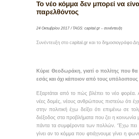
Το νέο κόμμα δεν μπορεί να εί
παρελθόντος
24 Οκτωβρίου 2017
/ TAGS:
capital.gr
συνέντευξη
Συνέντευξη στο
capital
.
gr και
το δημοσιογράφο Δη
Κύριε Θεοδωράκη, γιατί ο πολίτης που θα
εσάς και όχι κάποιον από τους υπόλοιπους 
Εξαρτάται από το πώς βλέπει το νέο φορέα. Α
νέες δομές, νέους ανθρώπους πιστεύω ότι έχει
στην πολιτική έχω δείξει ότι επιμένω σε τολ
διέξοδος στα προβλήματα που ζει η κοινωνία 
πάντα τα συμφέροντα των πολλών. ‘Έχω πει ό
γίνει αν το κόμμα που φτιάχνουμε γίνει η φω