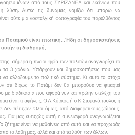
πογοητευμένων από τους ΣΥΡΙΖΑΝΕΛ και εκείνων που
 η λύση. Αυτές τις δυνάμεις νομίζω ότι μπορώ να
ίναι ούτε μια νοσταλγική φωτογραφία του παρελθόντος
ου Ποταμιού είναι πτωτική…Ήδη οι δημοσκοπήσεις
 αυτήν τη διαδρομή;
ης, σήμερα η πλειοψηφία των πολιτών αναγνωρίζει το
ά τα 3 χρόνια. Υπάρχουν και δημοσκοπήσεις που μας
α να αλλάξουμε το πολιτικό σύστημα. Κι αυτό το στόχο
υν ότι δίχως το Ποτάμι δεν θα μπορούσε να φτιαχτεί
ρο με διαδικασία που αφορά νυν και πρώην στελέχη του
ημα είναι τι αφήνεις. Ο Λ.Κύρκος ή ο Κ.Στεφανόπουλος ή
τε δεν πέτυχαν. Όλοι όμως, από διαφορετικούς χώρους,
υς. Για μας ευτυχώς αυτή η συνεισφορά αναγνωρίζεται
 Το ζήτημα είναι να μαθαίνεις από αυτά και να προχωράς
 από τα λάθη μας, αλλά και από τα λάθη των άλλων.