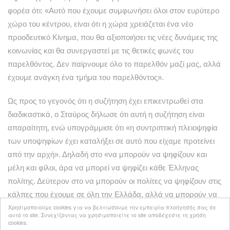
φορέα ότι: «Aυτό που έχουμε συμφωνήσει όλοι στον ευρύτερο
χώρο του κέντρου, είναι ότι η χώρα χρειάζεται ένα νέο
προοδευτικό Κίνημα, που θα αξιοποιήσει τις νέες δυνάμεις της
κοινωνίας και θα συνεργαστεί με τις θετικές φωνές του
παρελθόντος. Δεν παίρνουμε όλο το παρελθόν μαζί μας, αλλά
έχουμε ανάγκη ένα τμήμα του παρελθόντος».
Ως προς το γεγονός ότι η συζήτηση έχει επικεντρωθεί στα
διαδικαστικά, ο Σταύρος δήλωσε ότι αυτή η συζήτηση είναι
απαραίτητη, ενώ υπογράμμισε ότι «η συντριπτική πλειοψηφία
των υποψηφίων έχει καταλήξει σε αυτό που είχαμε προτείνει
από την αρχή». Δηλαδή στο «να μπορούν να ψηφίζουν και
μέλη και φίλοι, άρα να μπορεί να ψηφίζει κάθε Έλληνας
πολίτης. Δεύτερον στο να μπορούν οι πολίτες να ψηφίζουν στις
κάλπες που έχουμε σε όλη την Ελλάδα, αλλά να μπορούν να
Χρησιμοποιούμε cookies για να βελτιώσουμε την εμπειρία πλοήγησής σας σε
ψηφίζουν και μέσω υπολογιστή, με έναν τρόπο αξιόπιστο και
αυτό το site. Συνεχίζοντας να χρησιμοποιείτε το site αποδέχεστε τη χρήση
αδιάβλητο, για να μπορούν να εκφραστούν και οι νέοι που δεν
cookies.