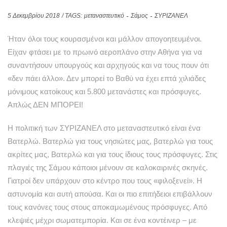
5 Δεκεμβρίου 2018
/ TAGS:
μεταναστευτικό
Σάμος
ΣΥΡΙΖΑΝΕΛ
Ήταν όλοι τους κουρασμένοι και μάλλον απογοητευμένοι.
Είχαν φτάσει με το πρωινό αεροπλάνο στην Αθήνα για να
συναντήσουν υπουργούς και αρχηγούς και να τους πουν ότι
«δεν πάει άλλο». Δεν μπορεί το Βαθύ να έχει επτά χιλιάδες
μόνιμους κατοίκους και 5.800 μετανάστες και πρόσφυγες.
Απλώς ΔΕΝ ΜΠΟΡΕΙ!
Η πολιτική των ΣΥΡΙΖΑΝΕΛ στο μεταναστευτικό είναι ένα
Βατερλώ. Βατερλώ για τους νησιώτες μας, βατερλώ για τους
ακρίτες μας, Βατερλώ και για τους ίδιους τους πρόσφυγες. Στις
πλαγιές της Σάμου κάποιοι μένουν σε καλοκαιρινές σκηνές.
Γιατροί δεν υπάρχουν στο κέντρο που τους «φιλοξενεί». Η
αστυνομία και αυτή απούσα. Και οι πιο επιτήδειοι επιβάλλουν
τους κανόνες τους στους αποκαμωμένους πρόσφυγες. Από
κλεψιές μέχρι σωματεμπορία. Και σε ένα κοντέινερ – με