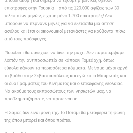
μπορεί ακόμη και σήμερα να έχουμε μηδενικές σχεδόν
επιστροφές στην Τουρκία – από τις 120.000 αφίξεις των 30
τελευταίων μηνών, είχαμε μόνο 1.700 επιστροφές! Δεν
μπορούν να περνάνε μήνες για να εξετασθεί μια αίτηση
ασύλου και έτσι οι οικονομικοί μετανάστες να κρύβονται πίσω
από τους πρόσφυγες.
#topotami θα συνεχίσει να δίνει την μάχη. Δεν παραπέμψαμε
λοιπόν την αντιπροσωπεία σε κάποιον Τομεάρχη, όπως
εύκολα κάνουν τα περισσότερα κόμματα. Μείναμε μέχρι αργά
το βράδυ στην Σεβαστουπόλεως και εγώ και ο Μαυρωτάς και
οι δύο Γραμματείς του Κινήματος και ο επικεφαλής νεολαίας.
Να ακούμε τους εκπροσώπους των νησιωτών μας, να
προβληματιζόμαστε, να προτείνουμε.
Η Σάμος δεν είναι μόνη της. Το Ποτάμι θα μεταφέρει τη φωνή
της όπου μπορεί και όπου πρέπει.