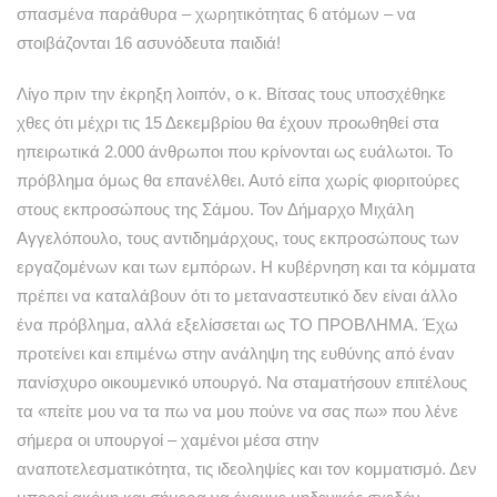
σπασμένα παράθυρα – χωρητικότητας 6 ατόμων – να
στοιβάζονται 16 ασυνόδευτα παιδιά!
Λίγο πριν την έκρηξη λοιπόν, ο κ. Βίτσας τους υποσχέθηκε
χθες ότι μέχρι τις 15 Δεκεμβρίου θα έχουν προωθηθεί στα
ηπειρωτικά 2.000 άνθρωποι που κρίνονται ως ευάλωτοι. Το
πρόβλημα όμως θα επανέλθει. Αυτό είπα χωρίς φιοριτούρες
στους εκπροσώπους της Σάμου. Τον Δήμαρχο Μιχάλη
Αγγελόπουλο, τους αντιδημάρχους, τους εκπροσώπους των
εργαζομένων και των εμπόρων. Η κυβέρνηση και τα κόμματα
πρέπει να καταλάβουν ότι το μεταναστευτικό δεν είναι άλλο
ένα πρόβλημα, αλλά εξελίσσεται ως ΤΟ ΠΡΟΒΛΗΜΑ. Έχω
προτείνει και επιμένω στην ανάληψη της ευθύνης από έναν
πανίσχυρο οικουμενικό υπουργό. Να σταματήσουν επιτέλους
τα «πείτε μου να τα πω να μου πούνε να σας πω» που λένε
σήμερα οι υπουργοί – χαμένοι μέσα στην
αναποτελεσματικότητα, τις ιδεοληψίες και τον κομματισμό. Δεν