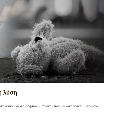
 η λύση
ικογένεια
δελτίο ειδήσεων
παιδιά
παιδική κακοποίηση
υιοθεσία