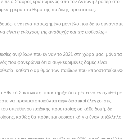
είπε ο Σταύρος ερωτώμενος από τον Αντώνη Σρόιτερ στο
πόμενη μέρα στο θέμα της παιδικής προστασίας.
ς δομές- είναι ένα παρωχημένο μοντέλο που δε το συναντάμε
α είναι η ενίσχυση της αναδοχής και της υιοθεσίας»
οθεσίες ανηλίκων που έγιναν το 2021 στη χώρα μας, μόνο τα
νός που φανερώνει ότι οι συγκεκριμένες δομές είναι
οθεσία, καθότι ο αριθμός των παιδιών που «προστατεύουν»
θνικό Συντονιστή, υποστήριξε ότι πρέπει να ενισχυθεί με
ώστε να πραγματοποιούνται αιφνιδιαστικοί έλεγχοι στις
ς του υπεύθυνου παιδικής προστασίας σε κάθε δομή, δε
ίησης, καθώς θα πρόκειται ουσιαστικά για έναν υπάλληλο