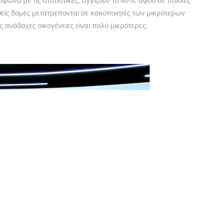
ύμφωνα με τις στατιστικές, αγγίζουν το 80%, αφού σε πολλές
θείς δομές μετατρέπονται σε κακοποιητές των μικρότερων
ις ανάδοχες οικογένειες είναι πολύ μικρότερες.