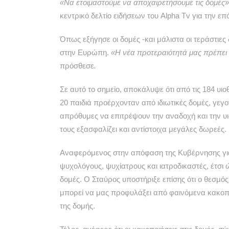
«Να ετοιμαστούμε να αποχαιρετήσουμε τις δομές»
κεντρικό δελτίο ειδήσεων του Alpha Tv για την ε
Όπως εξήγησε οι δομές -και μάλιστα οι τεράστιε
στην Ευρώπη.
«Η νέα προτεραιότητά μας πρέπει ν
πρόσθεσε
.
Σε αυτό το σημείο, αποκάλυψε ότι από τις 184 υι
20 παιδιά προέρχονταν από ιδιωτικές δομές, γεγο
απρόθυμες να επιτρέψουν την αναδοχή και την υι
τους εξασφαλίζει και αντίστοιχα μεγάλες δωρεές.
Αναφερόμενος στην απόφαση της Κυβέρνησης για Ε
ψυχολόγους, ψυχίατρους και ιατροδικαστές, έτσι 
δομές. Ο Σταύρος υποστήριξε επίσης ότι ο θεσμό
μπορεί να μας προφυλάξει από φαινόμενα κακοπο
της δομής.