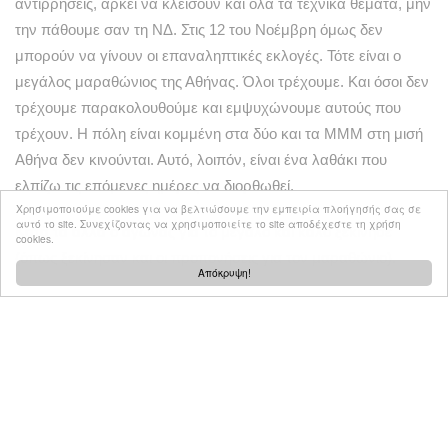
αντιρρήσεις, αρκεί να κλείσουν και όλα τα τεχνικά θέματα, μην
την πάθουμε σαν τη ΝΔ. Στις 12 του Νοέμβρη όμως δεν
μπορούν να γίνουν οι επαναληπτικές εκλογές. Τότε είναι ο
μεγάλος μαραθώνιος της Αθήνας. Όλοι τρέχουμε. Και όσοι δεν
τρέχουμε παρακολουθούμε και εμψυχώνουμε αυτούς που
τρέχουν. Η πόλη είναι κομμένη στα δύο και τα ΜΜΜ στη μισή
Αθήνα δεν κινούνται. Αυτό, λοιπόν, είναι ένα λαθάκι που
ελπίζω τις επόμενες ημέρες να διορθωθεί.
Χρησιμοποιούμε cookies για να βελτιώσουμε την εμπειρία πλοήγησής σας σε
αυτό το site. Συνεχίζοντας να χρησιμοποιείτε το site αποδέχεστε τη χρήση
Κατά τα άλλα ο αγώνας για το μεγάλο και καλό ξεκίνησε
cookies.
(όπως ξεκίνησαν και οι προπονήσεις για τον μαραθώνιο).
Απόκρυψη!
Σήμερα, Κυριακή (10.9) στις 6.30 το απόγευμα μιλάω στην
Τεχνόπολη στο Γκάζι, στο αμφιθέατρο του 9.84.
Θα τα πούμε εκεί.