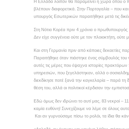
Η
Ελλάδα λοιπόν θα παραμείνει η χώρα όπου ο πολι
βλέπουν διαφορετικά. Στην Πορτογαλία – που και σ
υπουργός Εσωτερικών παραιτήθηκε μετά τις δικέ
Στη Νότια Κορέα πριν 4 χρόνια ο πρωθυπουργός π
Δεν είχε συγγένεια ούτε με τον πλοιοκτήτη, ούτ
Και στη Γερμανία πριν από κάποιες δεκαετίες παρ
Παραιτήθηκε όταν πιάστηκε ένας σύμβουλός του 
αυτές τις μέρες που έψαχνα ιστορίες πρακτόρων
υπηρεσιών, που ξεγελάστηκαν, αλλά ο σοσιαλδημ
διεκδίκησε ποτέ ξανά την καγκελαρία – παρά τη 
θέση του, αλλά οι πολιτικοί κέρδισαν την εμπιστ
Εδώ όμως δεν ιδρώνει το αυτί μας. 83 νεκροί – 1
καμία ευθύνη! Συνεχίζουμε να λέμε σε όλους αυτ
Και αν γυρνούσαμε πίσω το ρολόι, τα ίδια θα κάν