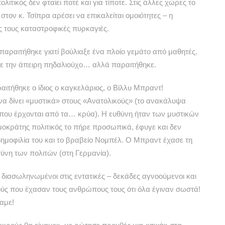
τικός δεν φταίει ποτέ και για τίποτε. Στις άλλες χώρες το
τον κ. Τσίπρα αρέσει να επικαλείται ομοιότητες – η
ς τους καταστροφικές πυρκαγιές.
αραιτήθηκε γιατί βούλιαξε ένα πλοίο γεμάτο από μαθητές.
ε με την άπειρη πηδαλιούχο… αλλά παραιτήθηκε.
αιτήθηκε ο ίδιος ο καγκελάριος, ο Βίλλυ Μπραντ!
να δίνει «μυστικά» στους «Ανατολικούς» (το ανακάλυψα
 που έρχονται από τα… κρύα). Η ευθύνη ήταν των μυστικών
οκράτης πολιτικός το πήρε προσωπικά, έφυγε και δεν
δημοφιλία του και το βραβείο Νομπέλ. Ο Μπραντ έχασε τη
οσύνη των πολιτών (στη Γερμανία).
1 διασωληνωμένοι στις εντατικές – δεκάδες αγνοούμενοι και
ούς που έχασαν τους ανθρώπους τους ότι όλα έγιναν σωστά!
αμε!