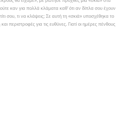
εκρούς θα είχαμε», με ρώτησε προχθές μια «σκιά» στα
 ούτε καν για πολλά κλάματα καθ’ ότι αν δίπλα σου έχουν
ίτι σου, τι να κλάψεις; Σε αυτή τη «σκιά» υποσχέθηκα το
αι περιστροφές για τις ευθύνες. Γιατί οι ημέρες πένθους
υθύνη αυτών που προΐστανται.
ντολές ή που δεν έδωσαν καμία εντολή ενώ θα έπρεπε.
 θα βρει, όταν βρει, η Δικαιοσύνη. Και θα πρέπει να
ευθύνες που δεν καλύπτονται με επικοινωνιακά σόου,
 υπουργούς και τους κρατικούς αξιωματούχους. Σόου τα
α φορά βλέπουν την ανικανότητα να προσπαθεί να κρυφτεί