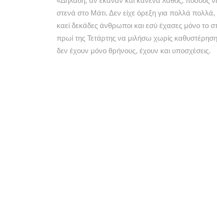
«Δηλαδή, αν έκαναν και κανένα λάθος, πόσους ν
στενά στο Μάτι. Δεν είχε όρεξη για πολλά πολλά,
καεί δεκάδες άνθρωποι και εσύ έχασες μόνο το σπ
πρωί της Τετάρτης να μιλήσω χωρίς καθυστέρηση κ
δεν έχουν μόνο θρήνους, έχουν και υποσχέσεις.
Υπάρχει λοιπόν – και θα επιμείνω – η πολιτική ε
Υπάρχει η ευθύνη αυτών που έδωσαν τις λάθος ε
Αυτές οι ευθύνες είναι ανεξάρτητες από αυτές που
αναληφθούν ή να αποδοθούν άμεσα, τώρα! Είναι 
όπως αυτό το θλιβερό το χθεσινοβραδινό με τους
οποία εξοργίζουν τους πολίτες, που για άλλη μι
πίσω από το θράσος.
Πηγή
:
TA NEA