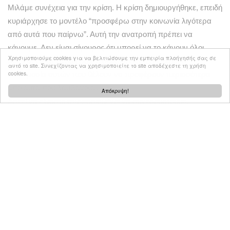
Μιλάμε συνέχεια για την κρίση. Η κρίση δημιουργήθηκε, επειδή
κυριάρχησε το μοντέλο “προσφέρω στην κοινωνία λιγότερα
από αυτά που παίρνω”. Αυτή την ανατροπή πρέπει να
κάνουμε. Δεν είμαι σίγουρος ότι μπορεί να το κάνουν όλοι.
Χρησιμοποιούμε cookies για να βελτιώσουμε την εμπειρία πλοήγησής σας σε
Μπορεί να το κάνει όμως η συνωμοσία του καλού. Η
αυτό το site. Συνεχίζοντας να χρησιμοποιείτε το site αποδέχεστε τη χρήση
cookies.
συνωμοσία αυτών που θέλουν να προφέρουν περισσότερα
από αυτά που λαμβάνουν.
Απόκρυψη!
Αρκεί να είμαστε αποφασισμένοι να συγκρουστούμε.
Να συγκρουστούμε για να δημιουργήσουμε.
Μερικά από τα πράγματα που είπα στην παρουσίαση τους
λευκώματος «Χανιά – ΤΑΞΙΔΙ ΣΤΟ ΟΝΕΙΡΟ» που έγινε στα
Χανιά, μετά από πρωτοβουλία του δημάρχου Τάσου
Βάμβουκα.
Δείτε την ανάρτηση:
https://www.facebook.com/TheodorakisStavros/posts/198274899