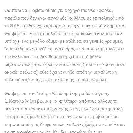
Θα πάω να ψηφίσω αύριο για αρχηγό του νέου φορέα,
παρόλο που δεν έχω ασχοληθεί καθόλου με τα πολιτικά από
το 2015, και δεν έχω καθαρή άποψη για μια σειρά διλήμματα.
Θα ψηφίσω, γιατί το πολιτικό σύστημα θα είναι καλύτερο αν
υπάρχει ένα μεγάλο κόμμα με ατζέντα, σε γενικές γραμμές,
“σοσιαλδημοκρατική” (αν και ο όρος είναι προβληματικός για
την Ελλάδα). Που δεν θα κυριαρχείται από δήθεν
ριζοσπαστικές αριστερές φαντασιώσεις (που θα φέρουν μόνο
ακραία φτώχεια), ούτε έχει γεννηθεί από την μεγαλύτερη
πολιτική απάτη της μεταπολίτευσης, το αντιμνημόνιο.
Θα ψηφίσω τον Σταύρο Θεοδωράκη, για δύο λόγους:
1. Καταλαβαίνει βιωματικά καλύτερα από τους άλλους τα
μεγάλα προτάγματα της εποχής, κι ας μην έχει συστηματική
κατάρτιση: την ελευθερία του επιχειρείν, το πρόβλημα του
παρασιτισμού, τις διαφορετικές επιλογές ζωής που συνθέτουν
τις σημερινές κοινωνίες. Και δεν μας φλομώνει με