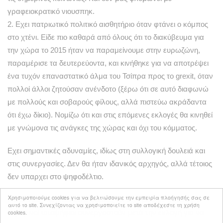
γραφειοκρατικό νιουσπηκ.
2. Εχει πατριωτικό πολιτικό αισθητήριο όταν φτάνει ο κόμπος
στο χτένι. Είδε πιο καθαρά από όλους ότι το διακύβευμα για
την χώρα το 2015 ήταν να παραμείνουμε στην ευρωζώνη,
παραμέρισε τα δευτερεύοντα, και κινήθηκε για να αποτρέψει
ένα τυχόν επαναστατικό άλμα του Τσίπρα προς το grexit, όταν
πολλοί άλλοι ζητούσαν ανένδοτο (ξέρω ότι σε αυτό διαφωνώ
με πολλούς και σοβαρούς φίλους, αλλά πιστεύω ακράδαντα
ότι έχω δίκιο). Νομίζω ότι και στις επόμενες εκλογές θα κινηθεί
με γνώμονα τις ανάγκες της χώρας και όχι του κόμματος.
Εχει σημαντικές αδυναμίες, ιδίως στη συλλογική δουλειά και
στις συνεργασίες. Δεν θα ήταν ιδανικός αρχηγός, αλλά τέτοιος
δεν υπαρχει στο ψηφοδέλτιο.
Χρησιμοποιούμε cookies για να βελτιώσουμε την εμπειρία πλοήγησής σας σε
Γι αυτό και πιστεύω ότι ο φορέας θα έχει μέλλον μόνο αν οι
αυτό το site. Συνεχίζοντας να χρησιμοποιείτε το site αποδέχεστε τη χρήση
σημερινοί υποψήφιοι συνεργαστούν μετά την εκλογή για να
cookies.