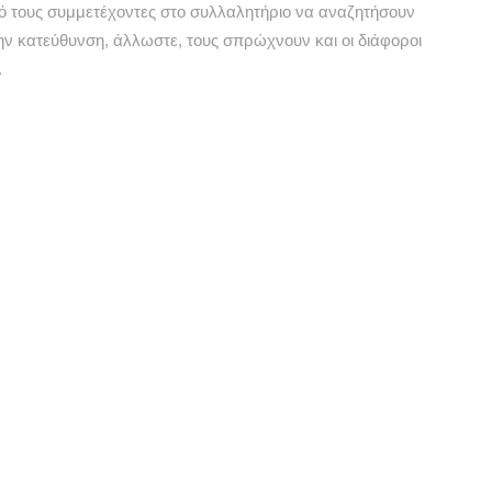
πό τους συμμετέχοντες στο συλλαλητήριο να αναζητήσουν
ην κατεύθυνση, άλλωστε, τους σπρώχνουν και οι διάφοροι
.
 να μεμφθεί πολιτικά τις ανησυχίες αυτών των ανθρώπων.
σης. Εδώ έπεισε τον κόσμο ότι θα σκίσει τα μνημόνια και
ικού; Ας είμαστε σοβαροί… Απαιτείται εντιμότητα και
ής στάση του
Σταύρου Θεοδωράκη
ο οποίος, συνεπής με
και της εθνικιστικής ακρότητας, θα πρέπει να εκτιμηθεί για
ιμετωπίζοντας με ελαφρότητα τις αντιδράσεις των
, χωρίς ωστόσο να επιτρέψουμε στη συντήρηση, στον
υν την πορεία της χώρας.
αισθητοποιείται με κάτι τέτοια, θα βγάλει καμιά ανακοίνωση
ψε το συλλαλητήριο.
Ειδικά στην ΕΡΤ3
πρέπει να
συγκέντρωση χιλιάδων ανθρώπων και εκείνοι έδειχναν