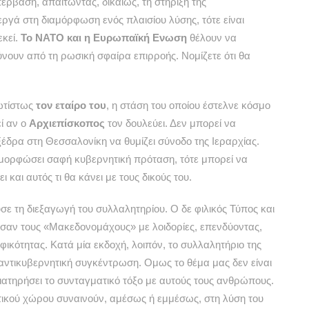
ρβαση, απαιτώντας, δικαίως, τη στήριξη της
εργά στη διαμόρφωση ενός πλαισίου λύσης, τότε είναι
εκεί.
Το ΝΑΤΟ και η Ευρωπαϊκή Ενωση
θέλουν να
ουν από τη ρωσική σφαίρα επιρροής. Νομίζετε ότι θα
ρωτίστως
τον εταίρο του
, η στάση του οποίου έστελνε κόσμο
ί αν ο
Αρχιεπίσκοπος
τον δουλεύει. Δεν μπορεί να
εξέδρα στη Θεσσαλονίκη να θυμίζει σύνοδο της Ιεραρχίας.
ιαμορφώσει σαφή κυβερνητική πρόταση, τότε μπορεί να
ει και αυτός τι θα κάνει με τους δικούς του.
σε τη διεξαγωγή του συλλαλητηρίου. Ο δε φιλικός Τύπος και
ισαν τους «Μακεδονομάχους» με λοιδορίες, επενδύοντας,
ραφικότητας. Κατά μία εκδοχή, λοιπόν, το συλλαλητήριο της
ντικυβερνητική συγκέντρωση. Ομως το θέμα μας δεν είναι
ιατηρήσει το συνταγματικό τόξο με αυτούς τους ανθρώπους.
ικού χώρου συναινούν, αμέσως ή εμμέσως, στη λύση του