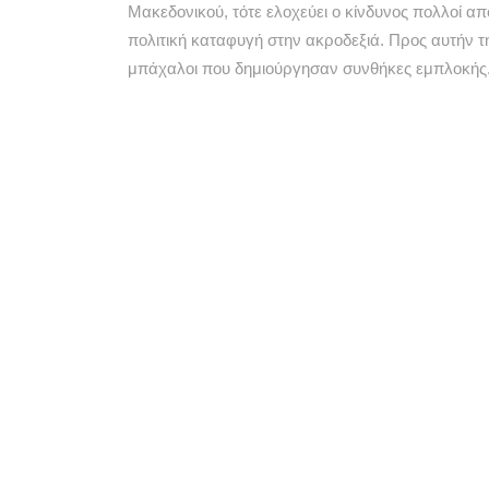
Μακεδονικού, τότε ελοχεύει ο κίνδυνος πολλοί α
πολιτική καταφυγή στην ακροδεξιά. Προς αυτήν τ
μπάχαλοι που δημιούργησαν συνθήκες εμπλοκής
Η κυβέρνηση δεν πρέπει ούτε να απαξιώσει, ούτε
Χρέος της είναι να διαμορφώσει συνθήκες συναίνε
δεν θα καταφέρει να περάσει τη λύση του Μακεδον
καθαρά χαρτιά από όλους. Εν προκειμένω,
η σαφ
το παρελθόν του, ετάχθη κατά των συλλαλητηρίων 
το θάρρος και την καθαρότητα της.
Αντίστοιχα όλοι εμείς που πιέζουμε για λύση, αντ
συμπατριωτών μας, πρέπει να το ξανασκεφτούμε
στείρο εθνικισμό και στον φανατισμό να καθορίσο
Τέλος, αξίζει να δούμε αν η ΕΣΗΕΑ, που πάντα ευ
για την κατάπτυστη στάση της
ΕΡΤ
που δεν κάλυ
ντρέπονται. Εξω από την πόρτα τους είχαν μία 