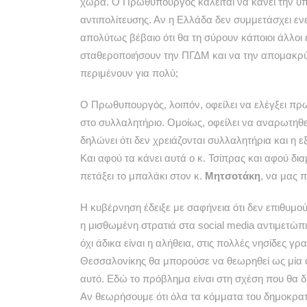
χώρα. Ο Πρωθυπουργός καλείται να κάνει την υπέ
αντιπολίτευσης. Αν η Ελλάδα δεν συμμετάσχει εν
απολύτως βέβαιο ότι θα τη σύρουν κάποιοι άλλοι 
σταθεροποιήσουν την ΠΓΔΜ και να την απομακρύν
περιμένουν για πολύ;
Ο Πρωθυπουργός, λοιπόν, οφείλει να ελέγξει π
στο συλλαλητήριο. Ομοίως, οφείλει να αναρωτηθε
δηλώνει ότι δεν χρειάζονται συλλαλητήρια και η 
Και αφού τα κάνει αυτά ο κ. Τσίπρας και αφού δ
πετάξει το μπαλάκι στον κ.
Μητσοτάκη
, να μας π
Η κυβέρνηση έδειξε με σαφήνεια ότι δεν επιθυμού
η μισθωμένη στρατιά στα social media αντιμετώπ
όχι άδικα είναι η αλήθεια, στις πολλές νησίδες γ
Θεσσαλονίκης θα μπορούσε να θεωρηθεί ως μία α
αυτό. Εδώ το πρόβλημα είναι στη σχέση που θα δ
Αν θεωρήσουμε ότι όλα τα κόμματα του δημοκρατ