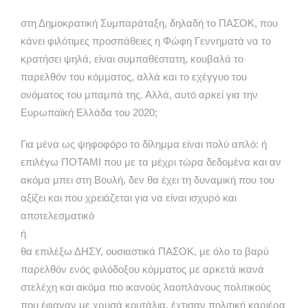
στη Δημοκρατική Συμπαράταξη, δηλαδή το ΠΑΣΟΚ, που
κάνει φιλότιμες προσπάθειες η Φώφη Γεννηματά να το
κρατήσει ψηλά, είναι συμπαθέστατη, κουβαλά το
παρελθόν του κόμματος, αλλά και το εχέγγυο του
ονόματος του μπαμπά της. Αλλά, αυτό αρκεί για την
Ευρωπαϊκή Ελλάδα του 2020;
Για μένα ως ψηφοφόρο το δίλημμα είναι πολύ απλό: ή
επιλέγω ΠΟΤΑΜΙ που με τα μέχρι τώρα δεδομένα και αν
ακόμα μπει στη Βουλή, δεν θα έχει τη δυναμική που του
αξίζει και που χρειάζεται για να είναι ισχυρό και
αποτελεσματικό
ή
θα επιλέξω ΔΗΣΥ, ουσιαστικά ΠΑΣΟΚ, με όλο το βαρύ
παρελθόν ενός φιλόδοξου κόμματος με αρκετά ικανά
στελέχη και ακόμα πιο ικανούς λαοπλάνους πολιτικούς
που έφαγαν με χρυσά κουτάλια, έχτισαν πολιτική καριέρα