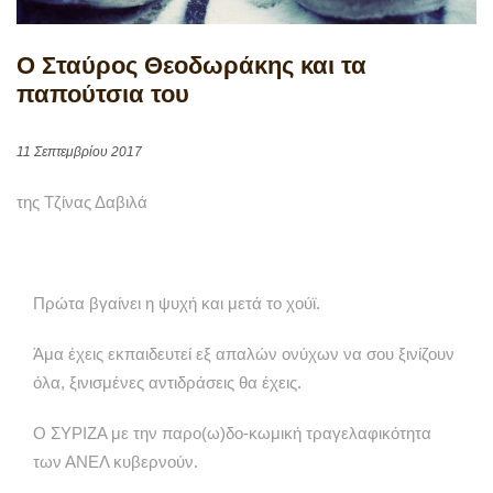
Ο Σταύρος Θεοδωράκης και τα
παπούτσια του
11 Σεπτεμβρίου 2017
της Τζίνας Δαβιλά
Πρώτα βγαίνει η ψυχή και μετά το χούϊ.
Άμα έχεις εκπαιδευτεί εξ απαλών ονύχων να σου ξινίζουν
όλα, ξινισμένες αντιδράσεις θα έχεις.
Ο ΣΥΡΙΖΑ με την παρο(ω)δο-κωμική τραγελαφικότητα
των ΑΝΕΛ κυβερνούν.