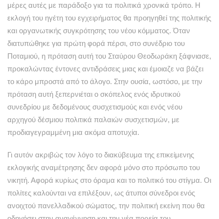
μέρες αυτές με παράδοξο για τα πολιτικά χρονικά τρόπο. Η
εκλογή του ηγέτη του εγχειρήματος θα προηγηθεί της πολιτικής
και οργανωτικής συγκρότησης του νέου κόμματος. Όταν
διατυπώθηκε για πρώτη φορά πέρσι, στο συνέδριο του
Ποταμιού, η πρόταση αυτή του Σταύρου Θεοδωράκη ξάφνιασε,
προκαλώντας έντονες αντιδράσεις μιας και έμοιαζε να βάζει
το κάρο μπροστά από το άλογο. Στην ουσία, ωστόσο, με την
πρόταση αυτή ξεπερνιέται ο σκόπελος ενός ιδρυτικού
συνεδρίου με δεδομένους συσχετισμούς και ενός νέου
αρχηγού δέσμιου πολιτικά παλαιών συσχετισμών, με
προδιαγεγραμμένη μια ακόμα αποτυχία.
Γι αυτόν ακριβώς τον λόγο το διακύβευμα της επικείμενης
εκλογικής αναμέτρησης δεν αφορά μόνο στο πρόσωπο του
νικητή. Αφορά κυρίως στο όραμα και το πολιτικό του στίγμα. Οι
πολίτες καλούνται να επιλέξουν, ως άτυποι σύνεδροι ενός
ανοιχτού πανελλαδικού σώματος, την πολιτική εκείνη που θα
οδηγήσει στην αναγέννηση και την νέα πορεία του