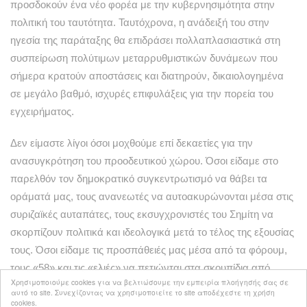
προσδοκούν ένα νέο φορέα με την κυβερνησιμότητα στην
πολιτική του ταυτότητα. Ταυτόχρονα, η ανάδειξή του στην
ηγεσία της παράταξης θα επιδράσει πολλαπλασιαστικά στη
συσπείρωση πολύτιμων μεταρρυθμιστικών δυνάμεων που
σήμερα κρατούν αποστάσεις και διατηρούν, δικαιολογημένα
σε μεγάλο βαθμό, ισχυρές επιφυλάξεις για την πορεία του
εγχειρήματος.
Δεν είμαστε λίγοι όσοι μοχθούμε επί δεκαετίες για την
ανασυγκρότηση του προοδευτικού χώρου. Όσοι είδαμε στο
παρελθόν τον δημοκρατικό συγκεντρωτισμό να θάβει τα
οράματά μας, τους ανανεωτές να αυτοακυρώνονται μέσα στις
συριζαϊκές αυταπάτες, τους εκσυγχρονιστές του Σημίτη να
σκορπίζουν πολιτικά και ιδεολογικά μετά το τέλος της εξουσίας
τους. Όσοι είδαμε τις προσπάθειές μας μέσα από τα φόρουμ,
τους «58» και τις «ελιές» να πετιώνται στα σκουπίδια από
Χρησιμοποιούμε cookies για να βελτιώσουμε την εμπειρία πλοήγησής σας σε
ηγετικές φιλοδοξίες και μικροκομματικά συμφέροντα.
αυτό το site. Συνεχίζοντας να χρησιμοποιείτε το site αποδέχεστε τη χρήση
cookies.