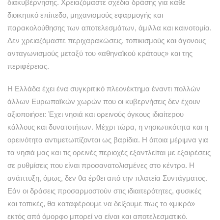
διακυβέρνησης. Χρειαζόμαστε σχέδια δράσης για κάθε
διοικητικό επίπεδο, μηχανισμούς εφαρμογής και
παρακολούθησης των αποτελεσμάτων, άμιλλα και καινοτομία.
Δεν χρειαζόμαστε περιχαρακώσεις, τοπικισμούς και άγονους
ανταγωνισμούς μεταξύ του «αθηναϊκού κράτους» και της
περιφέρειας.
Η Ελλάδα έχει ένα συγκριτικό πλεονέκτημα έναντι πολλών
άλλων Ευρωπαϊκών χωρών που οι κυβερνήσεις δεν έχουν
αξιοποιήσει: Έχει νησιά και ορεινούς όγκους ιδιαίτερου
κάλλους και δυνατοτήτων. Μέχρι τώρα, η νησιωτικότητα και η
ορεινότητα αντιμετωπίζονται ως βαρίδια. Η όποια μέριμνα για
τα νησιά μας και τις ορεινές περιοχές εξαντλείται με εξαιρέσεις
σε ρυθμίσεις που είναι προσανατολισμένες στο κέντρο. Η
ανάπτυξη, όμως, δεν θα έρθει από την πλατεία Συντάγματος.
Εάν οι δράσεις προσαρμοστούν στις ιδιαιτερότητες, φυσικές
και τοπικές, θα καταφέρουμε να δείξουμε πως το «μικρό»
εκτός από όμορφο μπορεί να είναι και αποτελεσματικό.