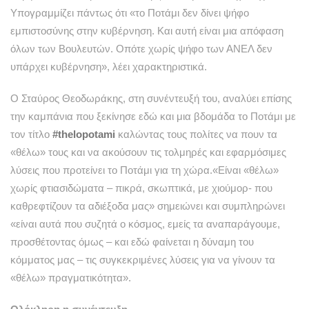
Υπογραμμίζει πάντως ότι «το Ποτάμι δεν δίνει ψήφο
εμπιστοσύνης στην κυβέρνηση. Και αυτή είναι μια απόφαση
όλων των Βουλευτών. Οπότε χωρίς ψήφο των ΑΝΕΛ δεν
υπάρχει κυβέρνηση», λέει χαρακτηριστικά.
Ο Σταύρος Θεοδωράκης, στη συνέντευξή του, αναλύει επίσης
την καμπάνια που ξεκίνησε εδώ και μια βδομάδα το Ποτάμι με
τον τίτλο
#thelopotami
καλώντας τους πολίτες να πουν τα
«θέλω» τους και να ακούσουν τις τολμηρές και εφαρμόσιμες
λύσεις που προτείνει το Ποτάμι για τη χώρα.«Είναι «θέλω»
χωρίς φτιασιδώματα – πικρά, σκωπτικά, με χιούμορ- που
καθρεφτίζουν τα αδιέξοδα μας» σημειώνει και συμπληρώνει
«είναι αυτά που συζητά ο κόσμος, εμείς τα αναπαράγουμε,
προσθέτοντας όμως – και εδώ φαίνεται η δύναμη του
κόμματος μας – τις συγκεκριμένες λύσεις για να γίνουν τα
«θέλω» πραγματικότητα».