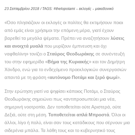
23 Σεπτεμβρίου 2018
/ TAGS:
#thelopotami
εκλογές
μακεδονικό
«Όσο πλησιάζουν οι εκλογές οι πολίτες θα εκτιμήσουν ποιοι
από εμάς είναι χρήσιμοι την επόμενη μέρα, γιατί έχουν
βαρεθεί τα μεγάλα ψέματα. Πρέπει να αναζητήσουν
λύσεις
και ανοιχτά μυαλά
που μυρίζουν έμπνευση και όχι
ναφθαλίνη» τονίζει ο
Σταύρος Θεοδωράκης
σε συνέντευξή
του στην εφημερίδα «
Βήμα της Κυριακής
» και τον Δημήτρη
Χόνδρο, ενώ για το ενδεχόμενο προεκλογικών συνεργασιών
απαντά με τη φράση «
αυτόνομο Ποτάμι και ξερό ψωμί
».
Στην ερώτηση γιατί να ψηφίσει κάποιος Ποτάμι, ο Σταύρος
Θεοδωράκης σημειώνει πως «αντιπροσωπεύει μια νέα,
σημερινή νοοτροπία. Δεν τοποθετείται ούτε Αριστερά, ούτε
Δεξιά, ούτε στη μέση.
Τοποθετείται απλά
Μπροστά
. Όλοι οι
άλλοι, λίγο ή πολύ, είναι σαν τους κατάδικους που σέρνουν μια
σιδερένια μπάλα. Τα λάθη τους και το κυβερνητικό τους