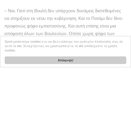
– Ναι. Γιατί στη Βουλή δεν υπάρχουν δυνάμεις διατεθειμένες
να στηρίξουν εκ νέου την κυβέρνηση. Και το Ποτάμι δεν δίνει
προφανώς ψήφο εμπιστοσύνης. Και αυτή επίσης είναι μια
απόφαση όλων των Βουλευτών. Οπότε χωρίς ψήφο των
ΑΝΕΛ δεν υπάρχει κυβέρνηση.
Χρησιμοποιούμε cookies για να βελτιώσουμε την εμπειρία πλοήγησής σας σε
αυτό το site. Συνεχίζοντας να χρησιμοποιείτε το site αποδέχεστε τη χρήση
cookies.
Πάντως υπάρχουν Βουλευτές του Ποταμιού που μιλούν με
Απόκρυψη!
καλά λόγια για τον ΣΥΡΙΖΑ.
– Το αν κάποιος βουλευτής θεωρεί πιο προοδευτικό τον
ΣΥΡΙΖΑ από την ΝΔ ή το αντίστροφο αυτό δεν αλλάζει τις
αποφάσεις μας.
Τι άλλο είπαν τα στελέχη σας στην εσωτερική
δημοσκόπηση που διεξαγάγατε;
– Θα μου επιτρέψετε να μην σας πω τώρα κάτι παραπάνω.