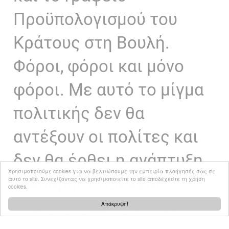
Προϋπολογισμού του
Κράτους στη Βουλή.
Φόροι, φόροι και μόνο
φόροι. Με αυτό το μίγμα
πολιτικής δεν θα
αντέξουν οι πολίτες και
δεν θα έρθει η ανάπτυξη.
Χρησιμοποιούμε cookies για να βελτιώσουμε την εμπειρία πλοήγησής σας σε
#ΜαύρηΠαρασκευή
.
αυτό το site. Συνεχίζοντας να χρησιμοποιείτε το site αποδέχεστε τη χρήση
cookies.
Απόκρυψη!
— Stavros Theodorakis