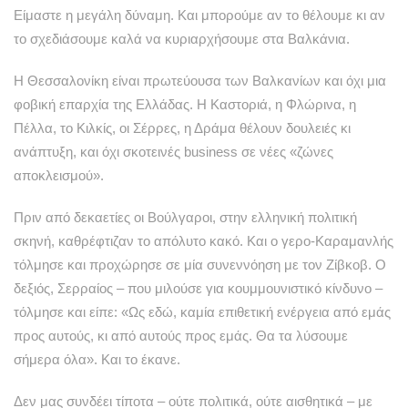
Είμαστε η μεγάλη δύναμη. Και μπορούμε αν το θέλουμε κι αν
το σχεδιάσουμε καλά να κυριαρχήσουμε στα Βαλκάνια.
Η Θεσσαλονίκη είναι πρωτεύουσα των Βαλκανίων και όχι μια
φοβική επαρχία της Ελλάδας. Η Καστοριά, η Φλώρινα, η
Πέλλα, το Κιλκίς, οι Σέρρες, η Δράμα θέλουν δουλειές κι
ανάπτυξη, και όχι σκοτεινές business σε νέες «ζώνες
αποκλεισμού».
Πριν από δεκαετίες οι Βούλγαροι, στην ελληνική πολιτική
σκηνή, καθρέφτιζαν το απόλυτο κακό. Και ο γερο-Καραμανλής
τόλμησε και προχώρησε σε μία συνεννόηση με τον Ζίβκοβ. Ο
δεξιός, Σερραίος – που μιλούσε για κουμμουνιστικό κίνδυνο –
τόλμησε και είπε: «Ως εδώ, καμία επιθετική ενέργεια από εμάς
προς αυτούς, κι από αυτούς προς εμάς. Θα τα λύσουμε
σήμερα όλα». Kαι το έκανε.
Δεν μας συνδέει τίποτα – ούτε πολιτικά, ούτε αισθητικά – με