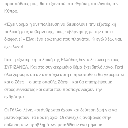
προσπάθειες μας, θα το ξαναπώ στη Θράκη, στο Αιγαίο, την
Κύπρο.
«Έχει νόημα η αντιπολίτευση να διευκολύνει την εξωτερική
πολιτική μιας κυβέρνησης, μιας κυβέρνησης με την οποία
διαφωνεί;» Είναι ένα ερώτημα που πλανάται. Κι εγώ λέω, ναι,
έχει λόγο!
Γιατί η εξωτερική πολιτική της Ελλάδας δεν τελειώνει με τους
ΣΥΡΙΖΑΝΕΛ. Και στο συγκεκριμένο θέμα έχει διπλό λόγο. Γιατί
όλοι ξέρουμε ότι αν αποτύχει αυτή η προσπάθεια θα γκρεμιστεί
και ο Ζάεφ – ο μετριοπαθής Ζάεφ – και θα επιστρέψουμε
στους εθνικιστές και αυτοί που προπαγανδίζουν την
εχθρότητα.
Οι Γάλλοι λένε, «οι άνθρωποι έχουν και δεύτερη ζωή για να
μετανοήσουν, τα κράτη όχι». Οι συνεχείς αναβολές στην
επίλυση των προβλημάτων μεταδίδουν ένα μήνυμα