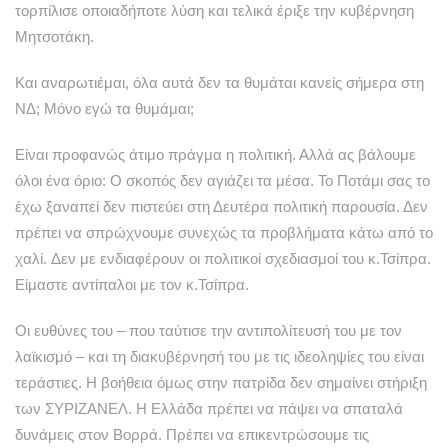
τορπίλισε οποιαδήποτε λύση και τελικά έριξε την κυβέρνηση
Μητσοτάκη.
Και αναρωτιέμαι, όλα αυτά δεν τα θυμάται κανείς σήμερα στη
ΝΔ; Μόνο εγώ τα θυμάμαι;
Είναι προφανώς άτιμο πράγμα η πολιτική. Αλλά ας βάλουμε
όλοι ένα όριο: Ο σκοπός δεν αγιάζει τα μέσα. Το Ποτάμι σας το
έχω ξαναπεί δεν πιστεύει στη Δευτέρα πολιτική παρουσία. Δεν
πρέπει να σπρώχνουμε συνεχώς τα προβλήματα κάτω από το
χαλί. Δεν με ενδιαφέρουν οι πολιτικοί σχεδιασμοί του κ.Τσίπρα.
Είμαστε αντίπαλοι με τον κ.Τσίπρα.
Οι ευθύνες του – που ταύτισε την αντιπολίτευσή του με τον
λαϊκισμό – και τη διακυβέρνησή του με τις ιδεοληψίες του είναι
τεράστιες. Η βοήθεια όμως στην πατρίδα δεν σημαίνει στήριξη
των ΣΥΡΙΖΑΝΕΛ. Η Ελλάδα πρέπει να πάψει να σπαταλά
δυνάμεις στον Βορρά. Πρέπει να επικεντρώσουμε τις