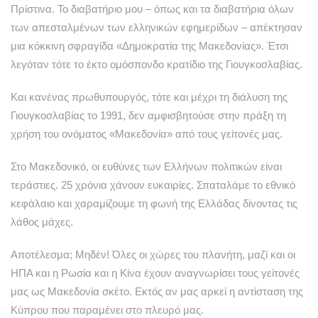
Πρίστινα. Το διαβατήριο μου – όπως και τα διαβατήρια όλων
των απεσταλμένων των ελληνικών εφημερίδων – απέκτησαν
μια κόκκινη σφραγίδα «Δημοκρατία της Μακεδονίας». Έτσι
λεγόταν τότε το έκτο ομόσπονδο κρατίδιο της Γιουγκοσλαβίας.
Και κανένας πρωθυπουργός, τότε και μέχρι τη διάλυση της
Γιουγκοσλαβίας το 1991, δεν αμφισβητούσε στην πράξη τη
χρήση του ονόματος «Μακεδονία» από τους γείτονές μας.
Στο Μακεδονικό, οι ευθύνες των Ελλήνων πολιτικών είναι
τεράστιες. 25 χρόνια χάνουν ευκαιρίες. Σπαταλάμε το εθνικό
κεφάλαιο και χαραμίζουμε τη φωνή της Ελλάδας δίνοντας τις
λάθος μάχες.
Αποτέλεσμα; Μηδέν! Όλες οι χώρες του πλανήτη, μαζί και οι
ΗΠΑ και η Ρωσία και η Κίνα έχουν αναγνωρίσει τους γείτονές
μας ως Μακεδονία σκέτο. Εκτός αν μας αρκεί η αντίσταση της
Κύπρου που παραμένει στο πλευρό μας.