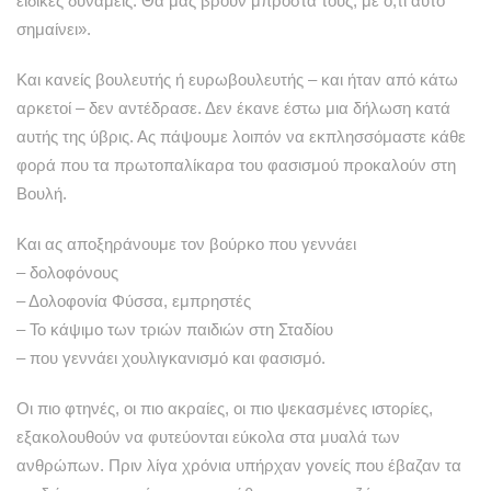
ειδικές δυνάμεις. Θα μας βρουν μπροστά τους, με ό,τι αυτό
σημαίνει».
Και κανείς βουλευτής ή ευρωβουλευτής – και ήταν από κάτω
αρκετοί – δεν αντέδρασε. Δεν έκανε έστω μια δήλωση κατά
αυτής της ύβρις. Ας πάψουμε λοιπόν να εκπλησσόμαστε κάθε
φορά που τα πρωτοπαλίκαρα του φασισμού προκαλούν στη
Βουλή.
Και ας αποξηράνουμε τον βούρκο που γεννάει
– δολοφόνους
– Δολοφονία Φύσσα, εμπρηστές
– Το κάψιμο των τριών παιδιών στη Σταδίου
– που γεννάει χουλιγκανισμό και φασισμό.
Οι πιο φτηνές, οι πιο ακραίες, οι πιο ψεκασμένες ιστορίες,
εξακολουθούν να φυτεύονται εύκολα στα μυαλά των
ανθρώπων. Πριν λίγα χρόνια υπήρχαν γονείς που έβαζαν τα