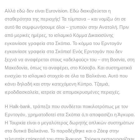
Αλλά εδώ δεν είναι Eurovision. Εδώ διακυβεύεται η
σταθερότητα της περιοχής! Τα τύμπανα – και νομίζω ότι σε
αυτό θα συμφωνήσουμε όλοι – χτυπούν στην Ανατολή. Πριν
από μερικές ημέρες, το ισλαμικό Κόμμα Δικαιοσύνης
εγκαινίασε γραφεία στα Σκόπια. Το κόμμα του Ερντογάν
εγκαινίασε γραφεία στα Σκόπια! Ενός Ερντογάν που δεν
ξεχνά να αναφέρεται στους «αδελφούς» του – στη Βοσνία, στη
Μακεδονία, όπως το αναφέρει, στο Κόσοβο. Και συστηματικά
ενισχύει το ισλαμικό στοιχείο σε όλα τα Βαλκάνια. Αυτό που
κάνει δηλαδή και στην κατεχόμενη Κύπρο. Τζαμιά,
ιεροδιδασκαλεία, ιατρεία σε απομακρυσμένες περιοχές.
Η Halk-bank, τράπεζα που συνδέεται ποικιλοτρόπως με τον
Ερντογάν, χρηματοδοτεί στα Σκόπια ό,τι αποφασίζει η Άγκυρα.
Η Τουρκία είναι ο μεγαλύτερος δωρητής οπλικών συστημάτων
στα δυτικά Βαλκάνια. Το παραδέχθηκε και ο Ζάεφ στην
τελευταία επίσκεψή του στην Άγκυρα. Τούρκοι εκσυγχρονίζουν