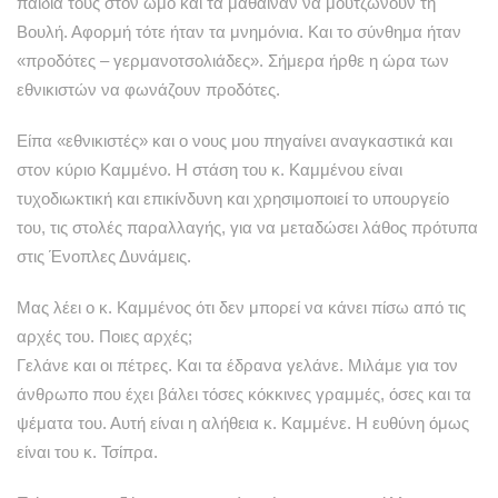
παιδιά τους στον ώμο και τα μάθαιναν να μουτζώνουν τη
Βουλή. Αφορμή τότε ήταν τα μνημόνια. Και το σύνθημα ήταν
«προδότες – γερμανοτσολιάδες». Σήμερα ήρθε η ώρα των
εθνικιστών να φωνάζουν προδότες.
Είπα «εθνικιστές» και ο νους μου πηγαίνει αναγκαστικά και
στον κύριο Καμμένο. Η στάση του κ. Καμμένου είναι
τυχοδιωκτική και επικίνδυνη και χρησιμοποιεί το υπουργείο
του, τις στολές παραλλαγής, για να μεταδώσει λάθος πρότυπα
στις Ένοπλες Δυνάμεις.
Μας λέει ο κ. Καμμένος ότι δεν μπορεί να κάνει πίσω από τις
αρχές του. Ποιες αρχές;
Γελάνε και οι πέτρες. Και τα έδρανα γελάνε. Μιλάμε για τον
άνθρωπο που έχει βάλει τόσες κόκκινες γραμμές, όσες και τα
ψέματα του. Αυτή είναι η αλήθεια κ. Καμμένε. Η ευθύνη όμως
είναι του κ. Τσίπρα.