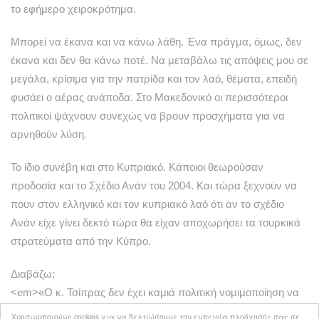
το εφήμερο χειροκρότημα.
Μπορεί να έκανα και να κάνω λάθη. Ένα πράγμα, όμως, δεν
έκανα και δεν θα κάνω ποτέ. Να μεταβάλω τις απόψεις μου σε
μεγάλα, κρίσιμα για την πατρίδα και τον λαό, θέματα, επειδή
φυσάει ο αέρας ανάποδα. Στο Μακεδονικό οι περισσότεροι
πολιτικοί ψάχνουν συνεχώς να βρουν προσχήματα για να
αρνηθούν λύση.
Το ίδιο συνέβη και στο Κυπριακό. Κάποιοι θεωρούσαν
προδοσία και το Σχέδιο Ανάν του 2004. Και τώρα ξεχνούν να
πουν στον ελληνικό και τον κυπριακό λαό ότι αν το σχέδιο
Ανάν είχε γίνει δεκτό τώρα θα είχαν αποχωρήσει τα τουρκικά
στρατεύματα από την Κύπρο.
Διαβάζω:
<em>«Ο κ. Τσίπρας δεν έχει καμιά πολιτική νομιμοποίηση να
δεσμεύσει τη χώρα»</em>
Χρησιμοποιούμε cookies για να βελτιώσουμε την εμπειρία πλοήγησής σας σε