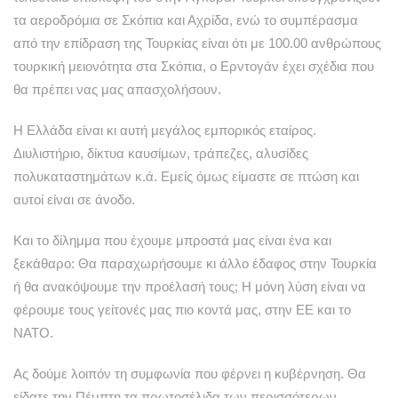
τα αεροδρόμια σε Σκόπια και Αχρίδα, ενώ το συμπέρασμα
από την επίδραση της Τουρκίας είναι ότι με 100.00 ανθρώπους
τουρκική μειονότητα στα Σκόπια, ο Ερντογάν έχει σχέδια που
θα πρέπει νας μας απασχολήσουν.
Η Ελλάδα είναι κι αυτή μεγάλος εμπορικός εταίρος.
Διυλιστήριο, δίκτυα καυσίμων, τράπεζες, αλυσίδες
πολυκαταστημάτων κ.ά. Εμείς όμως είμαστε σε πτώση και
αυτοί είναι σε άνοδο.
Και το δίλημμα που έχουμε μπροστά μας είναι ένα και
ξεκάθαρο: Θα παραχωρήσουμε κι άλλο έδαφος στην Τουρκία
ή θα ανακόψουμε την προέλασή τους; Η μόνη λύση είναι να
φέρουμε τους γείτονές μας πιο κοντά μας, στην ΕΕ και το
ΝΑΤΟ.
Ας δούμε λοιπόν τη συμφωνία που φέρνει η κυβέρνηση. Θα
είδατε την Πέμπτη τα πρωτοσέλιδα των περισσότερων