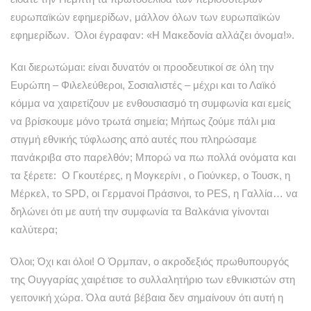
ευρωπαϊκών εφημερίδων, μάλλον όλων των ευρωπαϊκών
εφημερίδων. Όλοι έγραφαν: «Η Μακεδονία αλλάζει όνομα!».
Και διερωτώμαι: είναι δυνατόν οι προοδευτικοί σε όλη την
Ευρώπη – Φιλελεύθεροι, Σοσιαλιστές – μέχρι και το Λαϊκό
κόμμα να χαιρετίζουν με ενθουσιασμό τη συμφωνία και εμείς
να βρίσκουμε μόνο τρωτά σημεία; Μήπως ζούμε πάλι μια
στιγμή εθνικής τύφλωσης από αυτές που πληρώσαμε
πανάκριβα στο παρελθόν; Μπορώ να πω πολλά ονόματα και
τα ξέρετε: Ο Γκουτέρες, η Μογκερίνι , ο Γιούνκερ, ο Τουσκ, η
Μέρκελ, το SPD, οι Γερμανοί Πράσινοι, το PES, η Γαλλία… να
δηλώνει ότι με αυτή την συμφωνία τα Βαλκάνια γίνονται
καλύτερα;
Όλοι; Όχι και όλοι! Ο Όρμπαν, ο ακροδεξιός πρωθυπουργός
της Ουγγαρίας χαιρέτισε το συλλαλητήριο των εθνικιστών στη
γειτονική χώρα. Όλα αυτά βέβαια δεν σημαίνουν ότι αυτή η